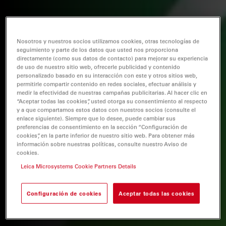
Nosotros y nuestros socios utilizamos cookies, otras tecnologías de
seguimiento y parte de los datos que usted nos proporciona
directamente (como sus datos de contacto) para mejorar su experiencia
de uso de nuestro sitio web, ofrecerle publicidad y contenido
personalizado basado en su interacción con este y otros sitios web,
permitirle compartir contenido en redes sociales, efectuar análisis y
medir la efectividad de nuestras campañas publicitarias. Al hacer clic en
“Aceptar todas las cookies”, usted otorga su consentimiento al respecto
y a que compartamos estos datos con nuestros socios (consulte el
enlace siguiente). Siempre que lo desee, puede cambiar sus
preferencias de consentimiento en la sección “Configuración de
cookies”, en la parte inferior de nuestro sitio web. Para obtener más
información sobre nuestras políticas, consulte nuestro Aviso de
cookies.
Leica Microsystems Cookie Partners Details
Configuración de cookies
Aceptar todas las cookies