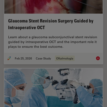
Glaucoma Stent Revision Surgery Guided by
Intraoperative OCT
Learn about a glaucoma subconjunctival stent revision
guided by intraoperative OCT and the important role it
plays to ensure the best outcome.
Feb 25, 2026
Case Study
Oftalmología
Glaucom