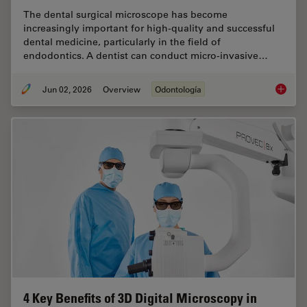
The dental surgical microscope has become
increasingly important for high-quality and successful
dental medicine, particularly in the field of
endodontics. A dentist can conduct micro-invasive…
Jun 02, 2026
Overview
Odontología
Six Fea
4 Key Benefits of 3D Digital Microscopy in