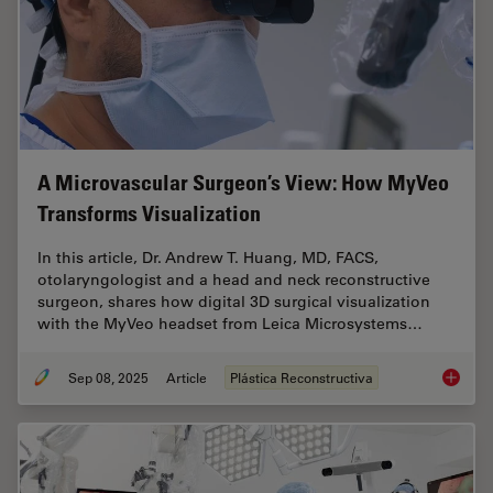
A Microvascular Surgeon’s View: How MyVeo
Transforms Visualization
In this article, Dr. Andrew T. Huang, MD, FACS,
otolaryngologist and a head and neck reconstructive
surgeon, shares how digital 3D surgical visualization
with the MyVeo headset from Leica Microsystems…
Sep 08, 2025
Article
Plástica Reconstructiva
A Micro