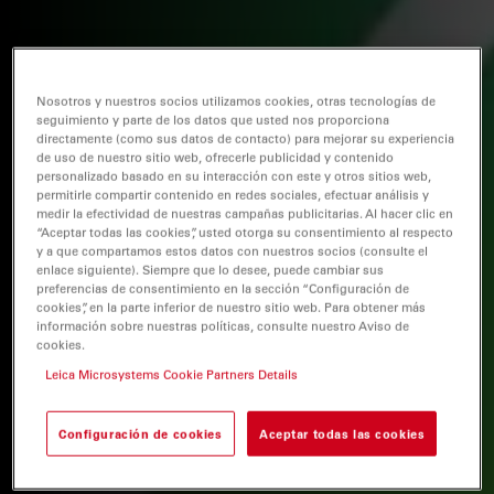
Nosotros y nuestros socios utilizamos cookies, otras tecnologías de
seguimiento y parte de los datos que usted nos proporciona
directamente (como sus datos de contacto) para mejorar su experiencia
de uso de nuestro sitio web, ofrecerle publicidad y contenido
personalizado basado en su interacción con este y otros sitios web,
permitirle compartir contenido en redes sociales, efectuar análisis y
medir la efectividad de nuestras campañas publicitarias. Al hacer clic en
“Aceptar todas las cookies”, usted otorga su consentimiento al respecto
y a que compartamos estos datos con nuestros socios (consulte el
enlace siguiente). Siempre que lo desee, puede cambiar sus
preferencias de consentimiento en la sección “Configuración de
cookies”, en la parte inferior de nuestro sitio web. Para obtener más
información sobre nuestras políticas, consulte nuestro Aviso de
cookies.
Leica Microsystems Cookie Partners Details
Configuración de cookies
Aceptar todas las cookies