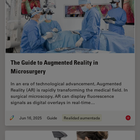
The Guide to Augmented Reality in
Microsurgery
In an era of technological advancement, Augmented
Reality (AR) is rapidly transforming the medical field. In
surgical microscopy, AR can display fluorescence
signals as digital overlays in real-time…
Jun 16, 2025
Guide
Realidad aumentada
The Gui