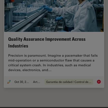
Quality Assurance Improvement Across
Industries
Precision is paramount. Imagine a pacemaker that fails
mid-operation or a semiconductor flaw that causes a
critical system crash. In industries, such as medical
devices, electronics, and…
Oct 30, 2025
Article
Garantía de calidad / Control de calidad
Quality