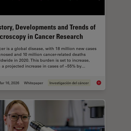
story, Developments and Trends of
croscopy in Cancer Research
er is a global disease, with 18 million new cases
nosed and 10 million cancer-related deaths
dwide in 2020. This burden is set to increase,
 a projected increase in cases of ~55% by…
ar 16, 2026
Whitepaper
Investigación del cáncer
IM or as it is usually known FLIM-FRET?
History, Developmen