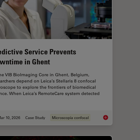
edictive Service Prevents
wntime in Ghent
he VIB BioImaging Core in Ghent, Belgium,
archers depend on Leica’s Stellaris 8 confocal
oscope to explore the frontiers of biomedical
ence. When Leica’s RemoteCare system detected
ar 10, 2026
Case Study
Microscopía confocal
ent Dyes in terms of Applications and Properties
Predictive Service 