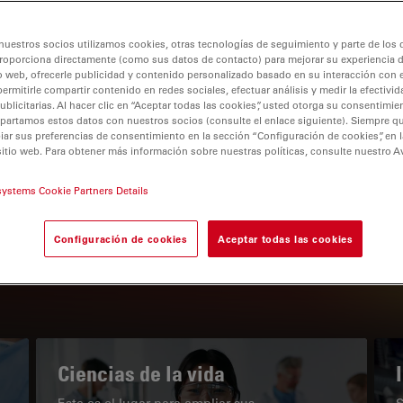
nuestros socios utilizamos cookies, otras tecnologías de seguimiento y parte de los
roporciona directamente (como sus datos de contacto) para mejorar su experiencia 
o web, ofrecerle publicidad y contenido personalizado basado en su interacción con e
permitirle compartir contenido en redes sociales, efectuar análisis y medir la efectivi
tion
licitarias. Al hacer clic en “Aceptar todas las cookies”, usted otorga su consentimie
partamos estos datos con nuestros socios (consulte el enlace siguiente). Siempre qu
r sus preferencias de consentimiento en la sección “Configuración de cookies”, en la
sitio web. Para obtener más información sobre nuestras políticas, consulte nuestro A
EL PORTAL DE CONOCIMIENTO
systems Cookie Partners Details
Nuestros últimos artículos
Configuración de cookies
Aceptar todas las cookies
Read arti
subnavigation
Ciencias de la vida
Este es el lugar para ampliar sus
S