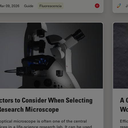
Mar 09, 2026
Guide
Fluorescencia
J
A Guide to Fluoresc
ctors to Consider When Selecting
A 
Research Microscope
Wo
optical microscope is often one of the central
Effi
ces in a life-science research lab. It can be used
rese