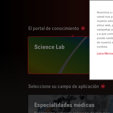
Nosotros y 
usted nos p
nuestro siti
sitios web, 
El portal de conocimiento
Show subnaviga
campañas pub
y a que com
puede cambia
de nuestro 
Science Lab
cookies.
Leica Micro
Seleccione su campo de aplicación
Show 
Especialidades médicas
Explore una completa colección de recursos