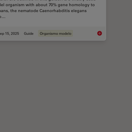
el organism with about 70% gene homology to
ans, the nematode Caenorhabditis elegans
so…
ep 15, 2025
Guide
Organismo modelo
 When Selecting a Research Microscope
A Guide to C. elega