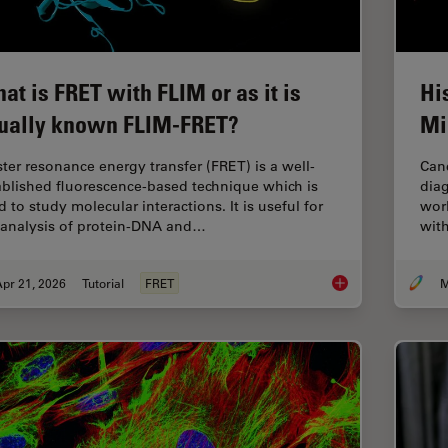
at is FRET with FLIM or as it is
Hi
ually known FLIM-FRET?
Mi
ster resonance energy transfer (FRET) is a well-
Canc
ablished fluorescence-based technique which is
diag
 to study molecular interactions. It is useful for
worl
 analysis of protein-DNA and…
with
pr 21, 2026
Tutorial
FRET
M
What is FRET with FL