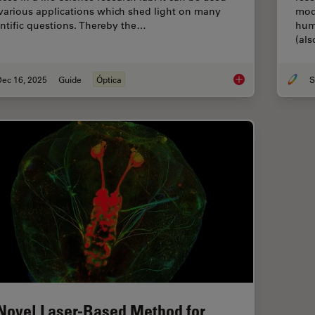
 various applications which shed light on many
mod
entific questions. Thereby the…
hum
(al
Dec 16, 2025
Guide
Óptica
S
Factors to Consider
Novel Laser-Based Method for