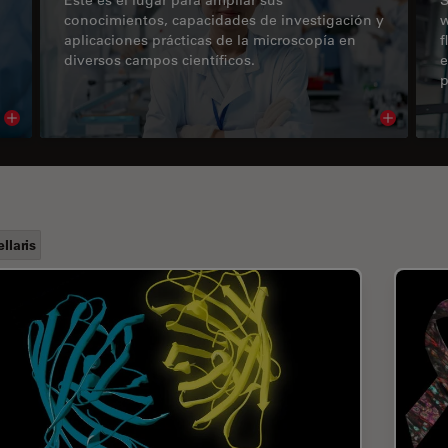
conocimientos, capacidades de investigación y
w
aplicaciones prácticas de la microscopía en
f
diversos campos científicos.
e
p
Read article
Read arti
ellaris