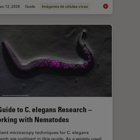
an 12, 2026
Guide
Imágenes de células vivas
ence Microscopy
Guide to Live-Cell I
Guide to C. elegans Research –
rking with Nematodes
cient microscopy techniques for C. elegans
arch are outlined in this guide. As a widely used