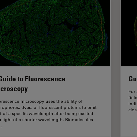
Guide to Fluorescence
Gu
croscopy
For 
fiel
orescence microscopy uses the ability of
indi
orophores, dyes, or fluorescent proteins to emit
clos
ht of a specific wavelength after being excited
h light of a shorter wavelength. Biomolecules
n…