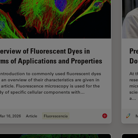
erview of Fluorescent Dyes in
Pr
rms of Applications and Properties
Do
introduction to commonly used fluorescent dyes
At t
 an overview of their characteristics are given in
rese
s article. Fluorescence microscopy is used for the
micr
dy of specific cellular components with…
sci
a…
Mar 16, 2026
Article
Fluorescencia
M
Overview of Fluoresc