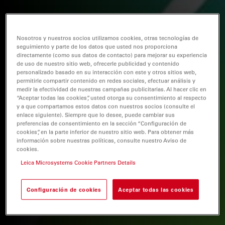
Nosotros y nuestros socios utilizamos cookies, otras tecnologías de
seguimiento y parte de los datos que usted nos proporciona
directamente (como sus datos de contacto) para mejorar su experiencia
de uso de nuestro sitio web, ofrecerle publicidad y contenido
personalizado basado en su interacción con este y otros sitios web,
permitirle compartir contenido en redes sociales, efectuar análisis y
medir la efectividad de nuestras campañas publicitarias. Al hacer clic en
“Aceptar todas las cookies”, usted otorga su consentimiento al respecto
y a que compartamos estos datos con nuestros socios (consulte el
enlace siguiente). Siempre que lo desee, puede cambiar sus
preferencias de consentimiento en la sección “Configuración de
cookies”, en la parte inferior de nuestro sitio web. Para obtener más
información sobre nuestras políticas, consulte nuestro Aviso de
cookies.
Leica Microsystems Cookie Partners Details
Configuración de cookies
Aceptar todas las cookies