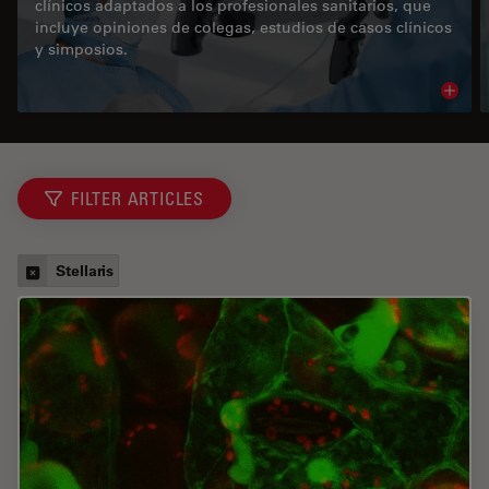
clínicos adaptados a los profesionales sanitarios, que
incluye opiniones de colegas, estudios de casos clínicos
y simposios.
Read 
FILTER ARTICLES
Stellaris