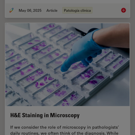
May 06, 2025
Article
Patología clínica
Factors
H&E Staining in Microscopy
If we consider the role of microscopy in pathologists’
daily routines, we often think of the diagnosis. While