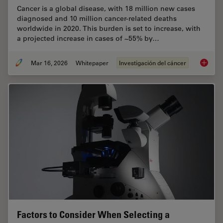
Cancer is a global disease, with 18 million new cases
diagnosed and 10 million cancer-related deaths
worldwide in 2020. This burden is set to increase, with
a projected increase in cases of ~55% by…
Mar 16, 2026
Whitepaper
Investigación del cáncer
History
Factors to Consider When Selecting a