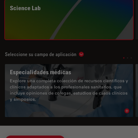
Science Lab
Seleccione su campo de aplicación
Show subnavigation
Especialidades médicas
Explore una completa colección de recursos científicos y
clínicos adaptados a los profesionales sanitarios, que
incluye opiniones de colegas, estudios de casos clínicos
y simposios.
Read 