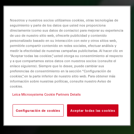
Nosotros y nuestros socios utilizamos cookies, otras tecnologías de
seguimiento y parte de los datos que usted nos proporciona
directamente (como sus datos de contacto) para mejorar su experiencia
de uso de nuestro sitio web, ofrecerle publicidad y contenido
personalizado basado en su interacción con este y otros sitios web,
permitirle compartir contenido en redes sociales, efectuar análisis y
medir la efectividad de nuestras campañas publicitarias. Al hacer clic en
“Aceptar todas las cookies”, usted otorga su consentimiento al respecto
y a que compartamos estos datos con nuestros socios (consulte el
enlace siguiente). Siempre que lo desee, puede cambiar sus
preferencias de consentimiento en la sección “Configuración de
cookies”, en la parte inferior de nuestro sitio web. Para obtener más
información sobre nuestras políticas, consulte nuestro Aviso de
cookies.
Leica Microsystems Cookie Partners Details
Configuración de cookies
Aceptar todas las cookies