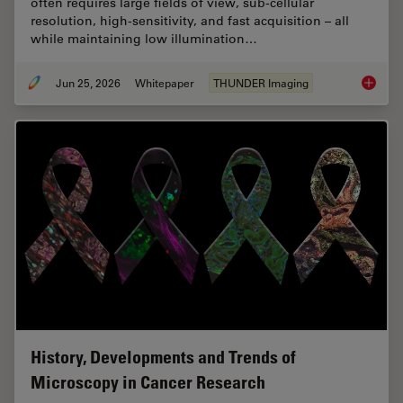
often requires large fields of view, sub-cellular
resolution, high-sensitivity, and fast acquisition – all
while maintaining low illumination…
Jun 25, 2026
Whitepaper
THUNDER Imaging
Fast, H
History, Developments and Trends of
Microscopy in Cancer Research