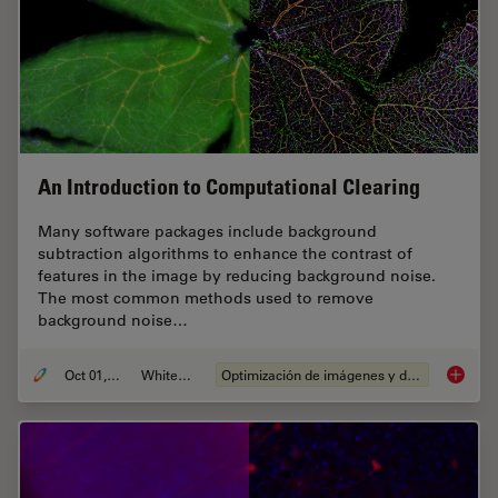
An Introduction to Computational Clearing
Many software packages include background
subtraction algorithms to enhance the contrast of
features in the image by reducing background noise.
The most common methods used to remove
background noise…
Oct 01, 2020
Whitepaper
Optimización de imágenes y deconvolución
An Intr