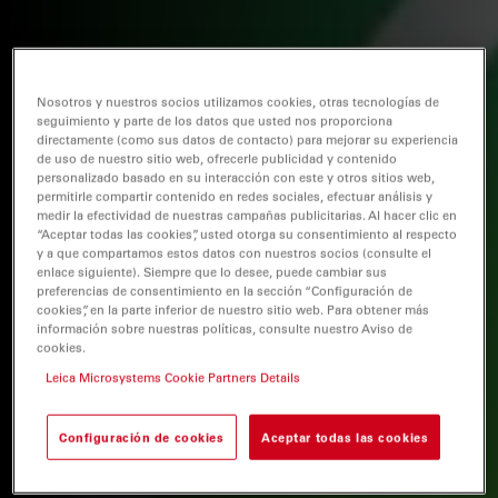
Nosotros y nuestros socios utilizamos cookies, otras tecnologías de
seguimiento y parte de los datos que usted nos proporciona
directamente (como sus datos de contacto) para mejorar su experiencia
de uso de nuestro sitio web, ofrecerle publicidad y contenido
personalizado basado en su interacción con este y otros sitios web,
permitirle compartir contenido en redes sociales, efectuar análisis y
medir la efectividad de nuestras campañas publicitarias. Al hacer clic en
“Aceptar todas las cookies”, usted otorga su consentimiento al respecto
y a que compartamos estos datos con nuestros socios (consulte el
enlace siguiente). Siempre que lo desee, puede cambiar sus
preferencias de consentimiento en la sección “Configuración de
cookies”, en la parte inferior de nuestro sitio web. Para obtener más
información sobre nuestras políticas, consulte nuestro Aviso de
cookies.
Leica Microsystems Cookie Partners Details
Configuración de cookies
Aceptar todas las cookies