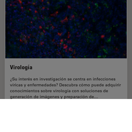
Virología
¿Su interés en investigación se centra en infecciones
víricas y enfermedades? Descubra cómo puede adquirir
conocimientos sobre virología con soluciones de
generación de imágenes y preparación de…
Aug 05, 2020
Guide
Virología
Virologí