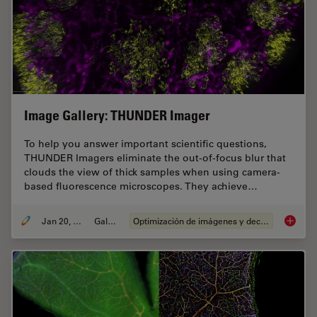
Image Gallery: THUNDER Imager
To help you answer important scientific questions,
THUNDER Imagers eliminate the out-of-focus blur that
clouds the view of thick samples when using camera-
based fluorescence microscopes. They achieve…
Jan 20, 2021
Gallery
Optimización de imágenes y deconvolución
Image G