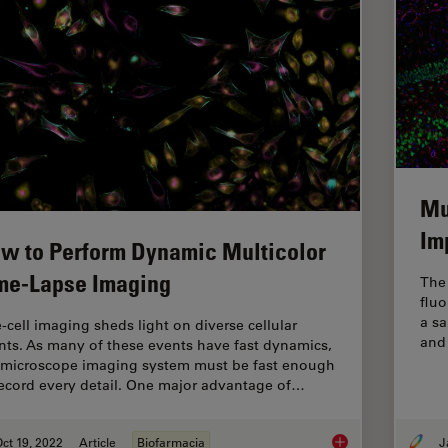
Mu
Im
w to Perform Dynamic Multicolor
me-Lapse Imaging
The 
flu
a s
e-cell imaging sheds light on diverse cellular
and 
nts. As many of these events have fast dynamics,
 microscope imaging system must be fast enough
record every detail. One major advantage of…
ct 19, 2022
Article
Biofarmacia
How to Perform Dyn