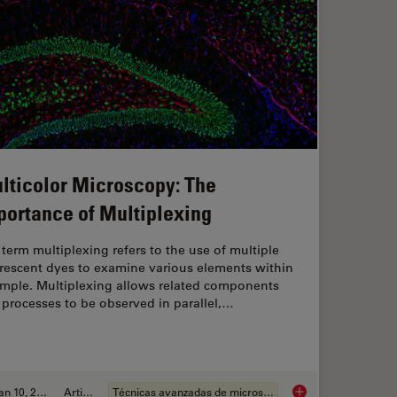
lticolor Microscopy: The
portance of Multiplexing
term multiplexing refers to the use of multiple
orescent dyes to examine various elements within
ample. Multiplexing allows related components
processes to be observed in parallel,…
Jan 10, 2022
Article
Técnicas avanzadas de microscopía
amic Multicolor Time-Lapse Imaging
Multicolor Microscop