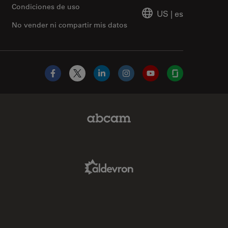
Condiciones de uso
US
|
es
No vender ni compartir mis datos
Facebook
X
LinkedIn
Instagram
YouTube
Glassdoor
Abcam Limited Link
Aldevron Link