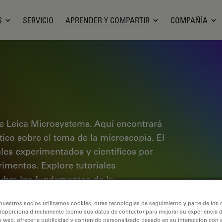
S
SERVICIO
APRENDER Y COMPARTIR
COMPAÑÍA
e Leica Microsystems. Aquí encontrará
ctico sobre el tema de la microscopía. El
ales experimentados y científicos por
rimentos. Explore tutoriales
cubra los fundamentos de la
de gama alta. Forme parte de la
nuestros socios utilizamos cookies, otras tecnologías de seguimiento y parte de los
 conocimientos.
roporciona directamente (como sus datos de contacto) para mejorar su experiencia 
o web, ofrecerle publicidad y contenido personalizado basado en su interacción con e