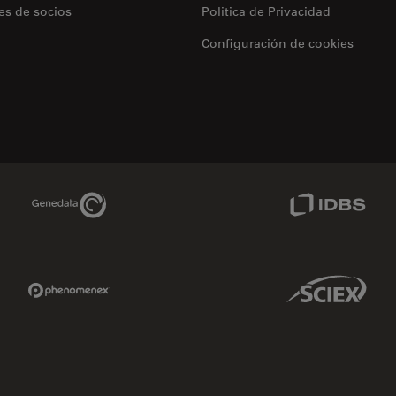
es de socios
Politica de Privacidad
Configuración de cookies
Genedata Link
IDBS Link
Phenomenex Link
Sciex Link