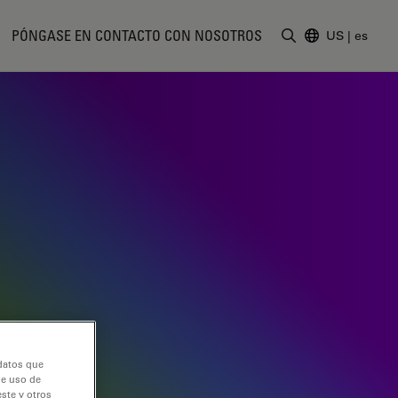
PÓNGASE EN CONTACTO CON NOSOTROS
US
|
es
Introduzca un t
 datos que
de uso de
ste y otros