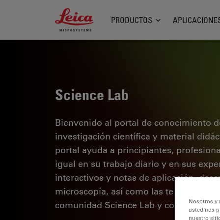
Leica Microsystems Logo
PRODUCTOS
APLICACIONE
Science Lab
Bienvenido al portal de conocimiento d
investigación científica y material didá
portal ayuda a principiantes, profesion
igual en su trabajo diario y en sus expe
interactivos y notas de aplicación, des
microscopía, así como las tecnologías 
Nosotros y 
comunidad Science Lab y comparta sus
usted nos p
nuestro siti