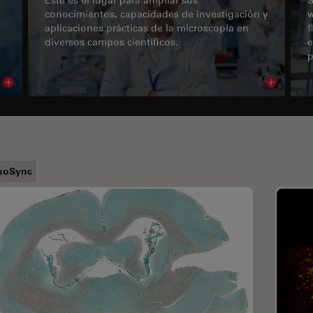
conocimientos, capacidades de investigación y
w
aplicaciones prácticas de la microscopía en
f
diversos campos científicos.
e
p
Read article
Read arti
uoSync