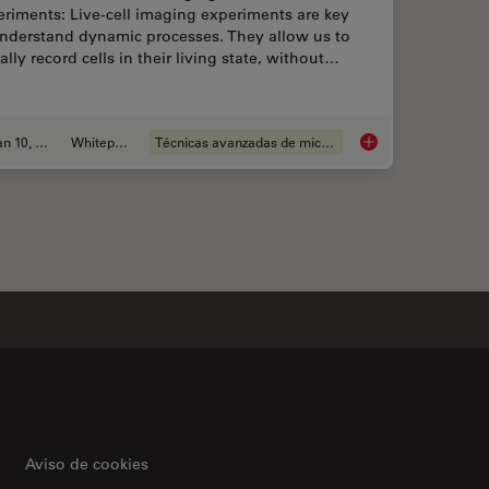
riments: Live-cell imaging experiments are key
understand dynamic processes. They allow us to
ally record cells in their living state, without…
Jan 10, 2022
Whitepaper
Técnicas avanzadas de microscopía
nvenient and Efficient Multicolor Imaging
Considerations for M
Aviso de cookies