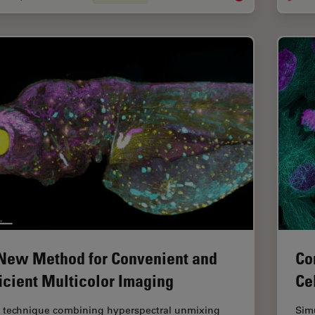
New Method for Convenient and
Co
ficient Multicolor Imaging
Ce
 technique combining hyperspectral unmixing
Sim