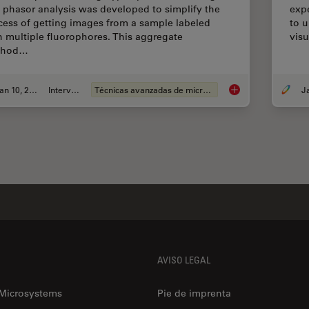
 phasor analysis was developed to simplify the
expe
cess of getting images from a sample labeled
to 
h multiple fluorophores. This aggregate
visu
thod…
Jan 10, 2022
Interview
Técnicas avanzadas de microscopía
A New Method for Co
AVISO LEGAL
 Microsystems
Pie de imprenta