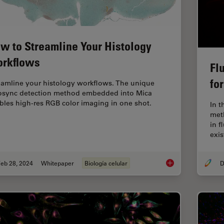
w to Streamline Your Histology
rkflows
Fl
fo
eamline your histology workflows. The unique
osync detection method embedded into Mica
bles high-res RGB color imaging in one shot.
In t
met
in 
exi
eb 28, 2024
Whitepaper
Biología celular
How to Streamline Y