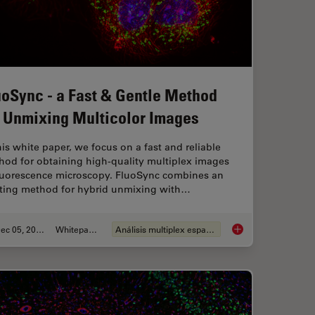
uoSync - a Fast & Gentle Method
r Unmixing Multicolor Images
his white paper, we focus on a fast and reliable
hod for obtaining high-quality multiplex images
fluorescence microscopy. FluoSync combines an
sting method for hybrid unmixing with…
Dec 05, 2022
Whitepaper
Análisis multiplex espacial
our Histology Workflows
FluoSync - a Fast & 