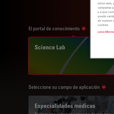
sitios web, 
campañas pub
y a que com
puede cambia
de nuestro 
cookies.
El portal de conocimiento
Show subnaviga
Leica Micro
Science Lab
Seleccione su campo de aplicación
Show 
Especialidades médicas
Explore una completa colección de recursos