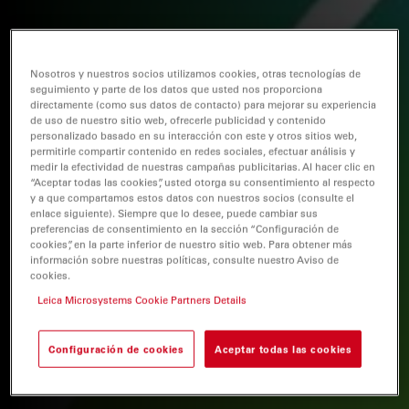
Nosotros y nuestros socios utilizamos cookies, otras tecnologías de
seguimiento y parte de los datos que usted nos proporciona
directamente (como sus datos de contacto) para mejorar su experiencia
de uso de nuestro sitio web, ofrecerle publicidad y contenido
personalizado basado en su interacción con este y otros sitios web,
permitirle compartir contenido en redes sociales, efectuar análisis y
medir la efectividad de nuestras campañas publicitarias. Al hacer clic en
“Aceptar todas las cookies”, usted otorga su consentimiento al respecto
y a que compartamos estos datos con nuestros socios (consulte el
enlace siguiente). Siempre que lo desee, puede cambiar sus
preferencias de consentimiento en la sección “Configuración de
cookies”, en la parte inferior de nuestro sitio web. Para obtener más
información sobre nuestras políticas, consulte nuestro Aviso de
cookies.
Leica Microsystems Cookie Partners Details
Configuración de cookies
Aceptar todas las cookies