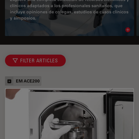
clínicos adaptados a los profesionales sanitarios, que
incluye opiniones de colegas, estudios de casos clínicos
y simposios.
Read 
FILTER ARTICLES
EM ACE200