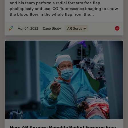
and his team perform a radial forearm free flap
phalloplasty and use ICG fluorescence imaging to show
the blood flow in the whole flap from the…
Apr 04, 2022
Case Study
AR Surgery
Using G
How AR Surgery Benefits Radial Forearm Free