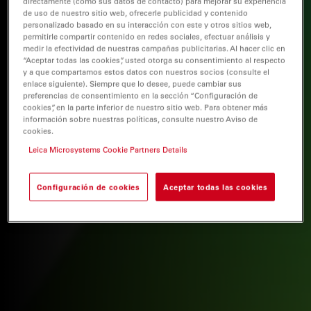
directamente (como sus datos de contacto) para mejorar su experiencia
de uso de nuestro sitio web, ofrecerle publicidad y contenido
personalizado basado en su interacción con este y otros sitios web,
permitirle compartir contenido en redes sociales, efectuar análisis y
medir la efectividad de nuestras campañas publicitarias. Al hacer clic en
“Aceptar todas las cookies”, usted otorga su consentimiento al respecto
y a que compartamos estos datos con nuestros socios (consulte el
enlace siguiente). Siempre que lo desee, puede cambiar sus
preferencias de consentimiento en la sección “Configuración de
cookies”, en la parte inferior de nuestro sitio web. Para obtener más
información sobre nuestras políticas, consulte nuestro Aviso de
cookies.
Leica Microsystems Cookie Partners Details
Configuración de cookies
Aceptar todas las cookies