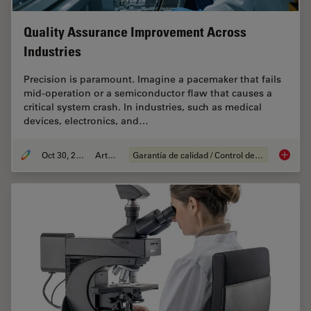
Quality Assurance Improvement Across
Industries
Precision is paramount. Imagine a pacemaker that fails
mid-operation or a semiconductor flaw that causes a
critical system crash. In industries, such as medical
devices, electronics, and…
Oct 30, 2025
Article
Garantía de calidad / Control de calidad
Quality