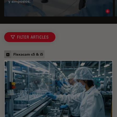
y simposios.
Read 
FILTER ARTICLES
Flexacam c5 & i5