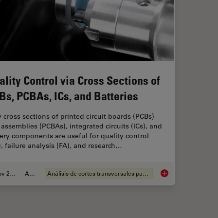
ality Control via Cross Sections of
Bs, PCBAs, ICs, and Batteries
cross sections of printed circuit boards (PCBs)
assemblies (PCBAs), integrated circuits (ICs), and
ery components are useful for quality control
, failure analysis (FA), and research…
Nov 27, 2023
Article
Análisis de cortes transversales para la microelectrónica
ection During the Production Process
Quality Control via C