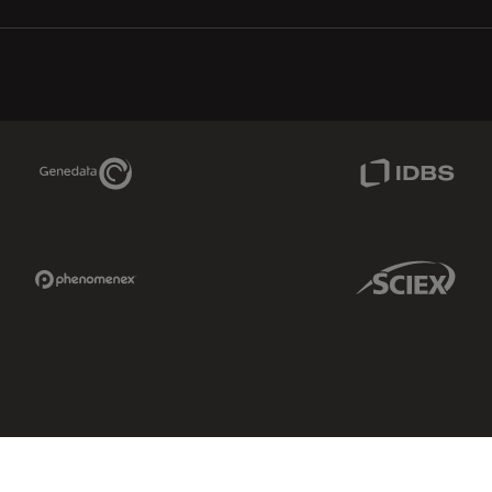
Genedata Link
IDBS Link
Phenomenex Link
Sciex Link