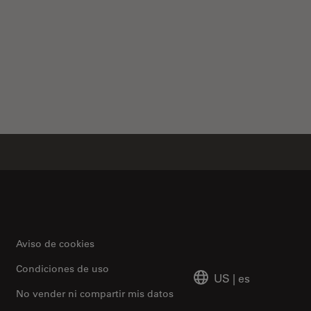
Examination of PCBs & PCBAs with Digital Microscopy
Aviso de cookies
Condiciones de uso
US
|
es
No vender ni compartir mis datos