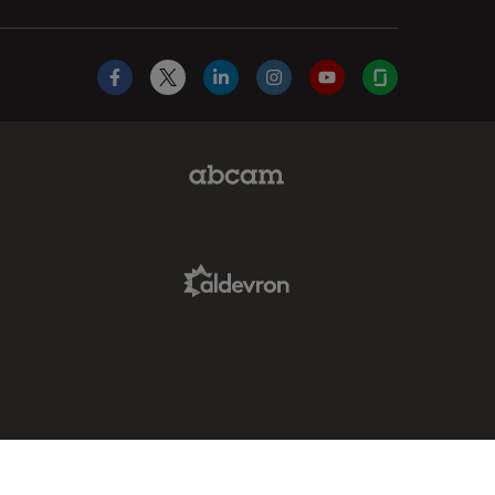
Facebook
X
LinkedIn
Instagram
YouTube
Glassdoor
Abcam Limited Link
Aldevron Link