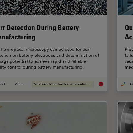
rr Detection During Battery
Qu
nufacturing
Ac
 how optical microscopy can be used for burr
Pre
ection on battery electrodes and determination of
fail
age potential to achieve rapid and reliable
caus
lity control during battery manufacturing.
medi
Feb 12, 2026
Whitepaper
Análisis de cortes transversales para la microelectrónica
Burr Detection Duri