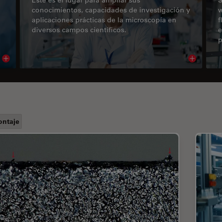
conocimientos, capacidades de investigación y
w
aplicaciones prácticas de la microscopía en
f
diversos campos científicos.
e
p
Read article
Read arti
ntaje