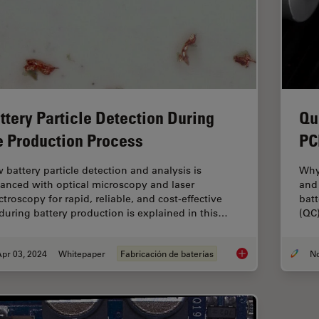
ttery Particle Detection During
Qu
e Production Process
PC
 battery particle detection and analysis is
Why 
anced with optical microscopy and laser
and 
troscopy for rapid, reliable, and cost-effective
batt
during battery production is explained in this…
(QC)
pr 03, 2024
Whitepaper
Fabricación de baterías
Battery Particle Det