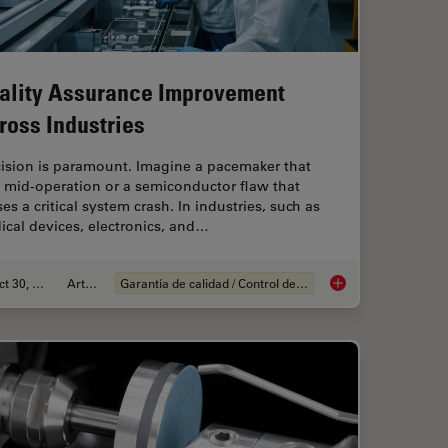
ality Assurance Improvement
ross Industries
cision is paramount. Imagine a pacemaker that
s mid-operation or a semiconductor flaw that
es a critical system crash. In industries, such as
cal devices, electronics, and…
Oct 30, 2025
Article
Garantía de calidad / Control de calidad
ng Battery Manufacturing
Quality Assurance I