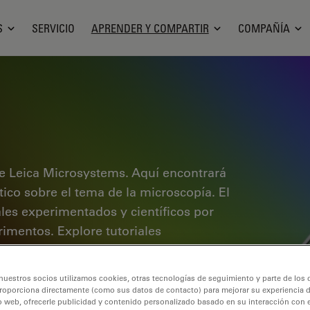
S
SERVICIO
APRENDER Y COMPARTIR
COMPAÑÍA
e Leica Microsystems. Aquí encontrará
ctico sobre el tema de la microscopía. El
ales experimentados y científicos por
rimentos. Explore tutoriales
cubra los fundamentos de la
de gama alta. Forme parte de la
nuestros socios utilizamos cookies, otras tecnologías de seguimiento y parte de los
 conocimientos.
roporciona directamente (como sus datos de contacto) para mejorar su experiencia 
o web, ofrecerle publicidad y contenido personalizado basado en su interacción con e