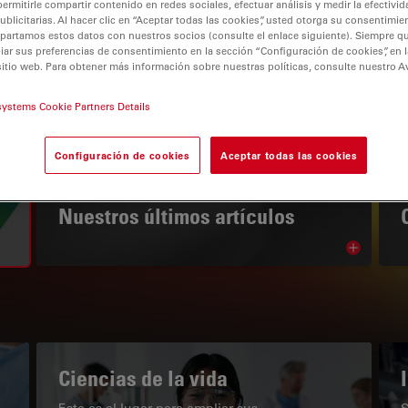
permitirle compartir contenido en redes sociales, efectuar análisis y medir la efectivi
licitarias. Al hacer clic en “Aceptar todas las cookies”, usted otorga su consentimie
partamos estos datos con nuestros socios (consulte el enlace siguiente). Siempre qu
r sus preferencias de consentimiento en la sección “Configuración de cookies”, en la
sitio web. Para obtener más información sobre nuestras políticas, consulte nuestro A
tion
systems Cookie Partners Details
Configuración de cookies
Aceptar todas las cookies
EL PORTAL DE CONOCIMIENTO
Nuestros últimos artículos
Read arti
subnavigation
Ciencias de la vida
Este es el lugar para ampliar sus
S