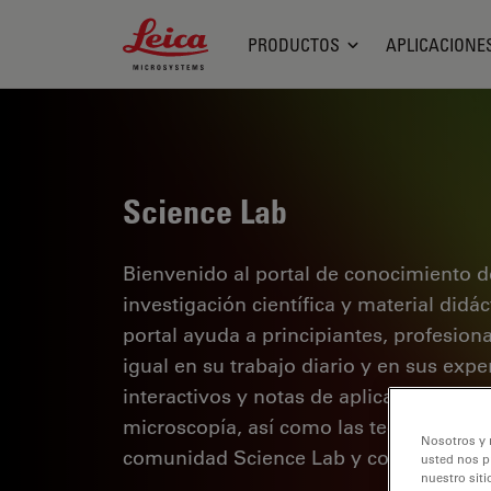
Leica Microsystems Logo
PRODUCTOS
APLICACIONE
Science Lab
Bienvenido al portal de conocimiento d
investigación científica y material didá
portal ayuda a principiantes, profesion
igual en su trabajo diario y en sus expe
interactivos y notas de aplicación, des
microscopía, así como las tecnologías 
Nosotros y 
comunidad Science Lab y comparta sus
usted nos p
nuestro siti