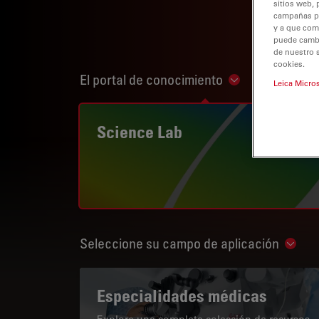
sitios web, 
campañas pub
y a que com
puede cambia
de nuestro 
cookies.
El portal de conocimiento
Show subnaviga
Leica Micro
Science Lab
Seleccione su campo de aplicación
Show 
Especialidades médicas
Explore una completa colección de recursos