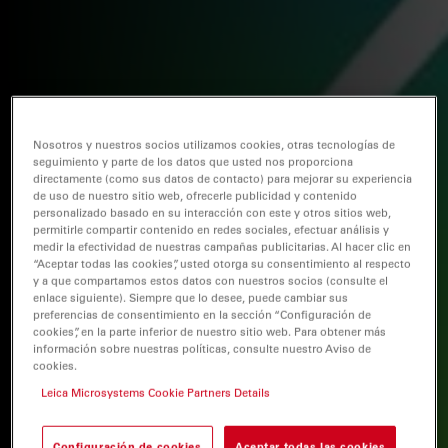
Nosotros y nuestros socios utilizamos cookies, otras tecnologías de
seguimiento y parte de los datos que usted nos proporciona
directamente (como sus datos de contacto) para mejorar su experiencia
de uso de nuestro sitio web, ofrecerle publicidad y contenido
personalizado basado en su interacción con este y otros sitios web,
permitirle compartir contenido en redes sociales, efectuar análisis y
medir la efectividad de nuestras campañas publicitarias. Al hacer clic en
“Aceptar todas las cookies”, usted otorga su consentimiento al respecto
y a que compartamos estos datos con nuestros socios (consulte el
enlace siguiente). Siempre que lo desee, puede cambiar sus
preferencias de consentimiento en la sección “Configuración de
cookies”, en la parte inferior de nuestro sitio web. Para obtener más
información sobre nuestras políticas, consulte nuestro Aviso de
cookies.
Leica Microsystems Cookie Partners Details
Configuración de cookies
Aceptar todas las cookies