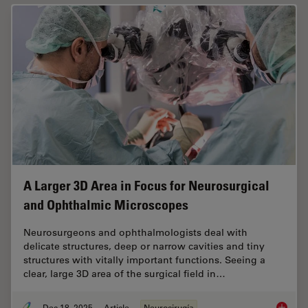
A Larger 3D Area in Focus for Neurosurgical
and Ophthalmic Microscopes
Neurosurgeons and ophthalmologists deal with
delicate structures, deep or narrow cavities and tiny
structures with vitally important functions. Seeing a
clear, large 3D area of the surgical field in…
Dec 18, 2025
Article
Neurocirugía
A Large