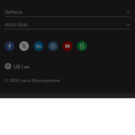
EMPRESA
AVISO LEGAL
Facebook
X
LinkedIn
Instagram
YouTube
Glassdoor
US
|
es
© 2026 Leica Microsystems
Beckman Coulter Link
Genedata Link
IDBS Link
Abcam Limited