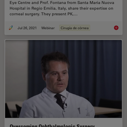
Eye Centre and Prof. Fontana from Santa Maria Nuova
Hospital in Regio Emilia, Italy, share their expertise on
corneal surgery. They present PK,…
Jul 26, 2021
Webinar
Cirugía de córnea
Clinica
Overcoming Ophthalmologic Surgery