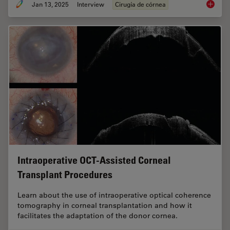
Jan 13, 2025
Interview
Cirugía de córnea
How Rea
Intraoperative OCT-Assisted Corneal
Transplant Procedures
Learn about the use of intraoperative optical coherence
tomography in corneal transplantation and how it
facilitates the adaptation of the donor cornea.