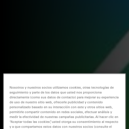
Nosotros y nuestros socios utilizamos cookies, otras tecnologías de
seguimiento y parte de los datos que usted nos proporciona
directamente (como sus datos de contacto) para mejorar su experiencia
de uso de nuestro sitio web, ofrecerle publicidad y contenido
personalizado basado en su interacción con este y otros sitios web,
permitirle compartir contenido en redes sociales, efectuar análisis y
medir la efectividad de nuestras campañas publicitarias. Al hacer clic en
“Aceptar todas las cookies”, usted otorga su consentimiento al respecto
y a que compartamos estos datos con nuestros socios (consulte el