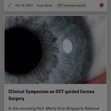
Oct 16, 2023
Case Study
OCT intraoperatorio
Intraop
Clinical Symposium on OCT-guided Cornea
Surgery
In this recording Prof. Mehta from Singapore National