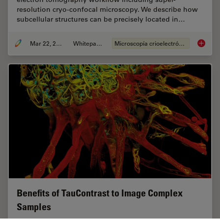
resolution cryo-confocal microscopy. We describe how
subcellular structures can be precisely located in…
Mar 22, 2022
Whitepaper
Microscopía crioelectrónica
How to T
Benefits of TauContrast to Image Complex
Samples