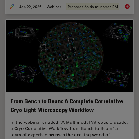
Jan 22, 2026
Webinar
Preparación de muestras EM
High-Pr
From Bench to Beam: A Complete Correlative
Cryo Light Microscopy Workflow
In the webinar entitled "A Multimodal Vitreous Crusade,
a Cryo Correlative Workflow from Bench to Beam" a
team of experts discusses the exciting world of