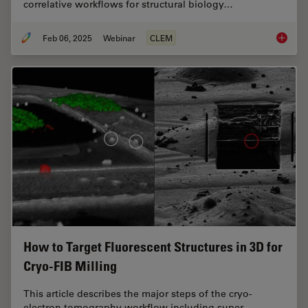
correlative workflows for structural biology…
Feb 06, 2025
Webinar
CLEM
From Be
How to Target Fluorescent Structures in 3D for
Cryo-FIB Milling
This article describes the major steps of the cryo-
electron tomography workflow including super-