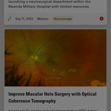
launching a neurosurgical department within the
Rwanda Military Hospital with limited resources.
Sep 11, 2023
Webinar
Neurocirugía
Launchi
Improve Macular Hole Surgery with Optical
Coherence Tomography
A case study on the use of intraoperative OCT during