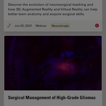
Discover the evolution of neurosurgical teaching and
how 3D, Augmented Reality and Virtual Reality can help
better learn anatomy and acquire surgical skills.
Jun 20, 2023
Webinar
Neurocirugía
3D, AR 
Surgical Management of High-Grade Gliomas