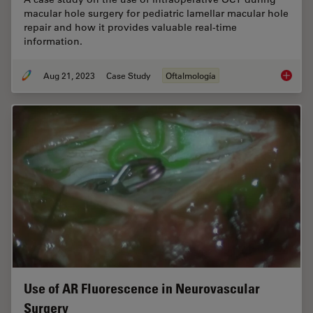
macular hole surgery for pediatric lamellar macular hole
repair and how it provides valuable real-time
information.
Aug 21, 2023
Case Study
Oftalmología
Improve
Use of AR Fluorescence in Neurovascular
Surgery