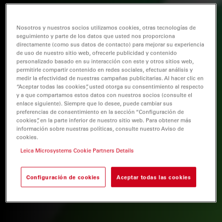
Nosotros y nuestros socios utilizamos cookies, otras tecnologías de
seguimiento y parte de los datos que usted nos proporciona
directamente (como sus datos de contacto) para mejorar su experiencia
de uso de nuestro sitio web, ofrecerle publicidad y contenido
personalizado basado en su interacción con este y otros sitios web,
permitirle compartir contenido en redes sociales, efectuar análisis y
medir la efectividad de nuestras campañas publicitarias. Al hacer clic en
“Aceptar todas las cookies”, usted otorga su consentimiento al respecto
y a que compartamos estos datos con nuestros socios (consulte el
enlace siguiente). Siempre que lo desee, puede cambiar sus
preferencias de consentimiento en la sección “Configuración de
cookies”, en la parte inferior de nuestro sitio web. Para obtener más
información sobre nuestras políticas, consulte nuestro Aviso de
cookies.
Leica Microsystems Cookie Partners Details
Configuración de cookies
Aceptar todas las cookies