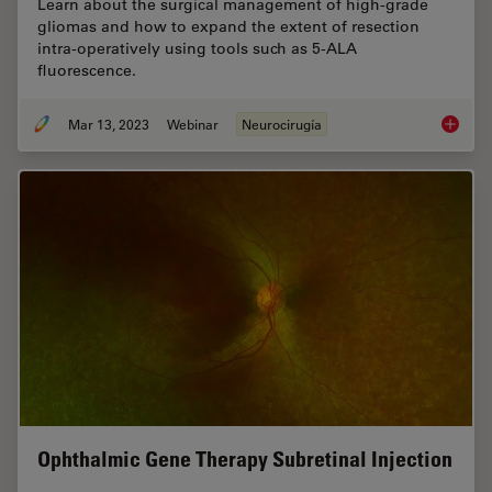
Learn about the surgical management of high-grade
gliomas and how to expand the extent of resection
intra-operatively using tools such as 5-ALA
fluorescence.
Mar 13, 2023
Webinar
Neurocirugía
Surgica
Ophthalmic Gene Therapy Subretinal Injection