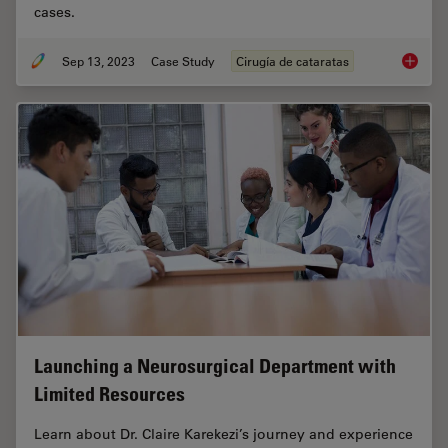
cases.
Sep 13, 2023
Case Study
Cirugía de cataratas
Ophthal
Launching a Neurosurgical Department with
Limited Resources
Learn about Dr. Claire Karekezi’s journey and experience