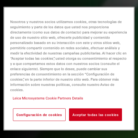
Nosotros y nuestros socios utilizamos cookies, otras tecnologías de
seguimiento y parte de los datos que usted nos proporciona
directamente (como sus datos de contacto) para mejorar su experiencia
de uso de nuestro sitio web, ofrecerle publicidad y contenido
personalizado basado en su interacción con este y otros sitios web,
permitirle compartir contenido en redes sociales, efectuar análisis y
medir la efectividad de nuestras campañas publicitarias. Al hacer clic en
“Aceptar todas las cookies”, usted otorga su consentimiento al respecto
y a que compartamos estos datos con nuestros socios (consulte el
enlace siguiente). Siempre que lo desee, puede cambiar sus
preferencias de consentimiento en la sección “Configuración de
cookies”, en la parte inferior de nuestro sitio web. Para obtener más
información sobre nuestras políticas, consulte nuestro Aviso de
cookies.
Leica Microsystems Cookie Partners Details
Configuración de cookies
Aceptar todas las cookies