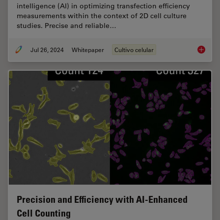
intelligence (AI) in optimizing transfection efficiency
measurements within the context of 2D cell culture
studies. Precise and reliable…
Jul 26, 2024
Whitepaper
Cultivo celular
Leveragi
Precision and Efficiency with AI-Enhanced
Cell Counting