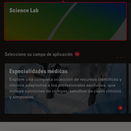
Science Lab
Seleccione su campo de aplicación
Show subnavigation
Especialidades médicas
Explore una completa colección de recursos científicos y
clínicos adaptados a los profesionales sanitarios, que
incluye opiniones de colegas, estudios de casos clínicos
y simposios.
Read 