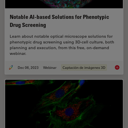
Notable AI-based Solutions for Phenotypic
Drug Screening
Learn about notable optical microscope solutions for
phenotypic drug screening using 3D-cell culture, both
planning and execution, from this free, on-demand
webinar.
Dec 06, 2023
Webinar
Captación de imágenes 3D
Notable