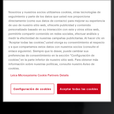
Nosotros y nuestros socios utilizamos cookies, otras tecnologías de
seguimiento y parte de los datos que usted nos proporciona
directamente (como sus datos de contacto) para mejorar su experiencia
de uso de nuestro sitio web, ofrecerle publicidad y contenido
personalizado basado en su interacción con este y otros sitios web,
permitirle compartir contenido en redes sociales, efectuar análisis y
medir la efectividad de nuestras campañas publicitarias. Al hacer clic en
“Aceptar todas las cookies”, usted otorga su consentimiento al respecto
y a que compartamos estos datos con nuestros socios (consulte el
enlace siguiente). Siempre que lo desee, puede cambiar sus
preferencias de consentimiento en la sección “Configuración de
cookies”, en la parte inferior de nuestro sitio web. Para obtener más
información sobre nuestras políticas, consulte nuestro Aviso de
cookies.
Leica Microsystems Cookie Partners Details
Configuración de cookies
Aceptar todas las cookies