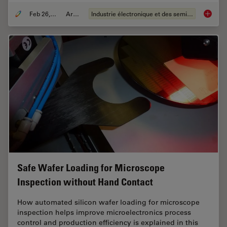
Feb 26, 2026
Article
Industrie électronique et des semi-conducteurs
6-Inch 
Safe Wafer Loading for Microscope
Inspection without Hand Contact
How automated silicon wafer loading for microscope
inspection helps improve microelectronics process
control and production efficiency is explained in this