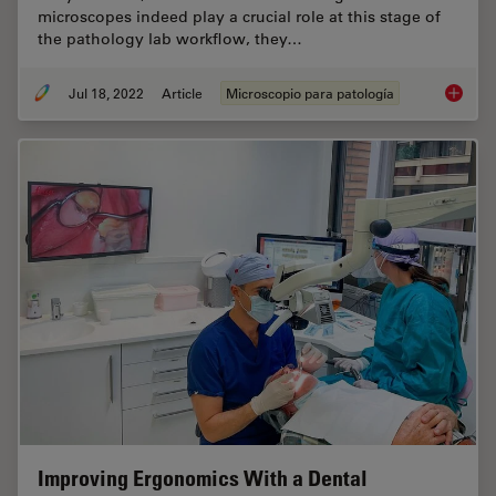
microscopes indeed play a crucial role at this stage of
the pathology lab workflow, they…
Jul 18, 2022
Article
Microscopio para patología
H&E Sta
Improving Ergonomics With a Dental