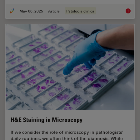
May 06, 2025
Article
Patología clínica
Factors
H&E Staining in Microscopy
If we consider the role of microscopy in pathologists’
daily routines, we often think of the diagnosis. While