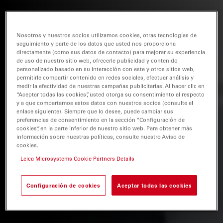
Nosotros y nuestros socios utilizamos cookies, otras tecnologías de
seguimiento y parte de los datos que usted nos proporciona
directamente (como sus datos de contacto) para mejorar su experiencia
de uso de nuestro sitio web, ofrecerle publicidad y contenido
personalizado basado en su interacción con este y otros sitios web,
permitirle compartir contenido en redes sociales, efectuar análisis y
medir la efectividad de nuestras campañas publicitarias. Al hacer clic en
“Aceptar todas las cookies”, usted otorga su consentimiento al respecto
y a que compartamos estos datos con nuestros socios (consulte el
enlace siguiente). Siempre que lo desee, puede cambiar sus
preferencias de consentimiento en la sección “Configuración de
cookies”, en la parte inferior de nuestro sitio web. Para obtener más
información sobre nuestras políticas, consulte nuestro Aviso de
cookies.
Leica Microsystems Cookie Partners Details
Configuración de cookies
Aceptar todas las cookies