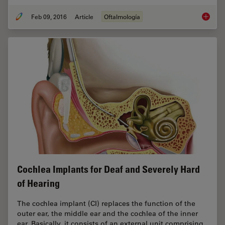
Feb 09, 2016
Article
Oftalmología
Catarac
Cochlea Implants for Deaf and Severely Hard
of Hearing
The cochlea implant (CI) replaces the function of the
outer ear, the middle ear and the ­cochlea of the inner
ear. Basically, it consists of an external unit comprising