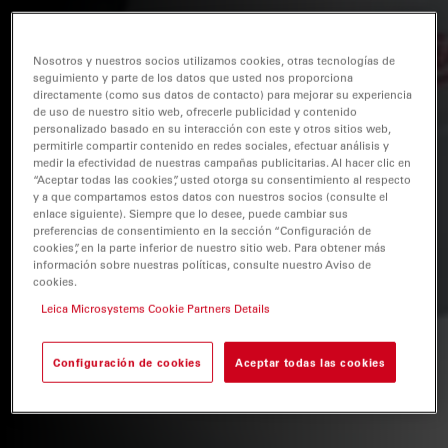
Nosotros y nuestros socios utilizamos cookies, otras tecnologías de
seguimiento y parte de los datos que usted nos proporciona
directamente (como sus datos de contacto) para mejorar su experiencia
de uso de nuestro sitio web, ofrecerle publicidad y contenido
personalizado basado en su interacción con este y otros sitios web,
permitirle compartir contenido en redes sociales, efectuar análisis y
medir la efectividad de nuestras campañas publicitarias. Al hacer clic en
“Aceptar todas las cookies”, usted otorga su consentimiento al respecto
y a que compartamos estos datos con nuestros socios (consulte el
enlace siguiente). Siempre que lo desee, puede cambiar sus
preferencias de consentimiento en la sección “Configuración de
cookies”, en la parte inferior de nuestro sitio web. Para obtener más
información sobre nuestras políticas, consulte nuestro Aviso de
cookies.
Leica Microsystems Cookie Partners Details
Configuración de cookies
Aceptar todas las cookies