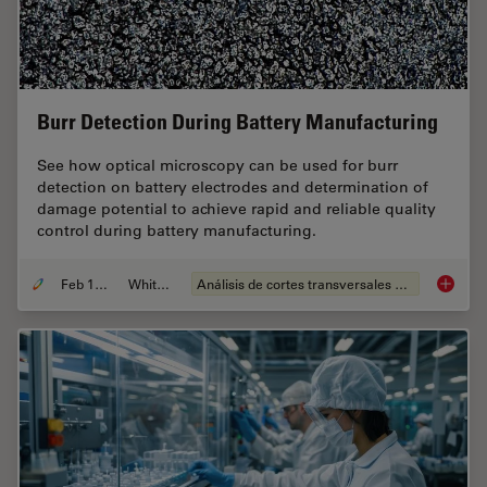
Burr Detection During Battery Manufacturing
See how optical microscopy can be used for burr
detection on battery electrodes and determination of
damage potential to achieve rapid and reliable quality
control during battery manufacturing.
Feb 12, 2026
Whitepaper
Análisis de cortes transversales para la microelectrónica
Burr De