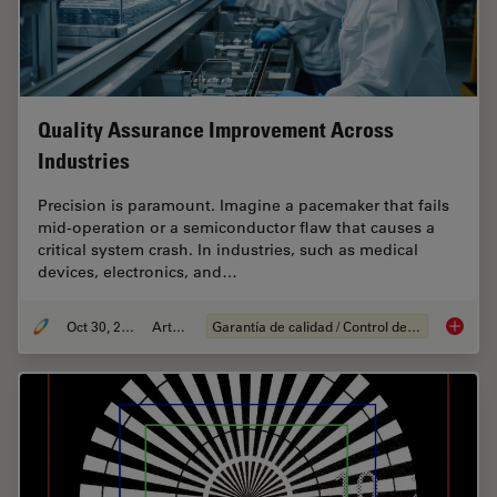
Quality Assurance Improvement Across
Industries
Precision is paramount. Imagine a pacemaker that fails
mid-operation or a semiconductor flaw that causes a
critical system crash. In industries, such as medical
devices, electronics, and…
Oct 30, 2025
Article
Garantía de calidad / Control de calidad
Quality