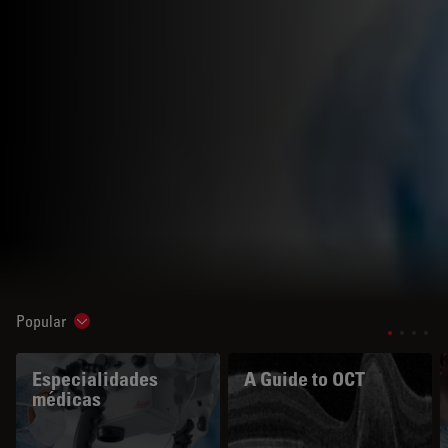
Popular
Show subnavigation
Especialidades
A Guide to OCT
médicas