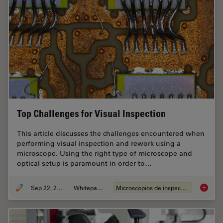
Top Challenges for Visual Inspection
This article discusses the challenges encountered when
performing visual inspection and rework using a
microscope. Using the right type of microscope and
optical setup is paramount in order to…
Sep 22, 2023
Whitepaper
Microscopios de inspección
Top Chal