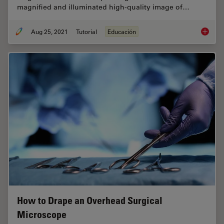
magnified and illuminated high-quality image of…
Aug 25, 2021
Tutorial
Educación
How to 
How to Drape an Overhead Surgical
Microscope