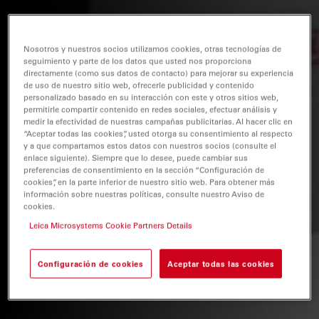
Nosotros y nuestros socios utilizamos cookies, otras tecnologías de
seguimiento y parte de los datos que usted nos proporciona
directamente (como sus datos de contacto) para mejorar su experiencia
de uso de nuestro sitio web, ofrecerle publicidad y contenido
personalizado basado en su interacción con este y otros sitios web,
permitirle compartir contenido en redes sociales, efectuar análisis y
medir la efectividad de nuestras campañas publicitarias. Al hacer clic en
“Aceptar todas las cookies”, usted otorga su consentimiento al respecto
y a que compartamos estos datos con nuestros socios (consulte el
enlace siguiente). Siempre que lo desee, puede cambiar sus
preferencias de consentimiento en la sección “Configuración de
cookies”, en la parte inferior de nuestro sitio web. Para obtener más
información sobre nuestras políticas, consulte nuestro Aviso de
cookies.
Leica Microsystems Cookie Partners Details
Configuración de cookies
Aceptar todas las cookies