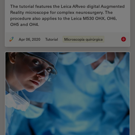
The tutorial features the Leica ARveo digital Augmented
Reality microscope for complex neurosurgery. The
procedure also applies to the Leica M530 OHX, OH6,
OH5 and OH4.
Apr 06, 2020
Tutorial
Microscopía quirúrgica
How to 