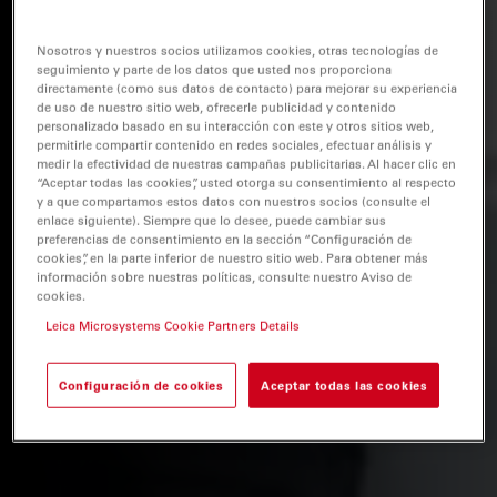
Nosotros y nuestros socios utilizamos cookies, otras tecnologías de
seguimiento y parte de los datos que usted nos proporciona
directamente (como sus datos de contacto) para mejorar su experiencia
de uso de nuestro sitio web, ofrecerle publicidad y contenido
personalizado basado en su interacción con este y otros sitios web,
permitirle compartir contenido en redes sociales, efectuar análisis y
medir la efectividad de nuestras campañas publicitarias. Al hacer clic en
“Aceptar todas las cookies”, usted otorga su consentimiento al respecto
y a que compartamos estos datos con nuestros socios (consulte el
enlace siguiente). Siempre que lo desee, puede cambiar sus
preferencias de consentimiento en la sección “Configuración de
cookies”, en la parte inferior de nuestro sitio web. Para obtener más
información sobre nuestras políticas, consulte nuestro Aviso de
cookies.
Leica Microsystems Cookie Partners Details
Configuración de cookies
Aceptar todas las cookies