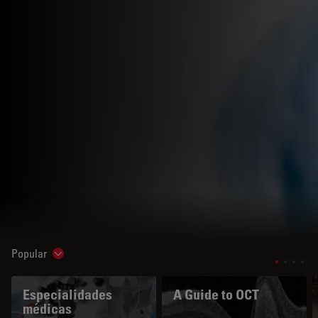
Popular
Show subnavigation
Especialidades
A Guide to OCT
médicas