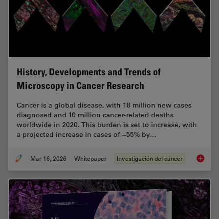
History, Developments and Trends of
Microscopy in Cancer Research
Cancer is a global disease, with 18 million new cases
diagnosed and 10 million cancer-related deaths
worldwide in 2020. This burden is set to increase, with
a projected increase in cases of ~55% by…
Mar 16, 2026
Whitepaper
Investigación del cáncer
History