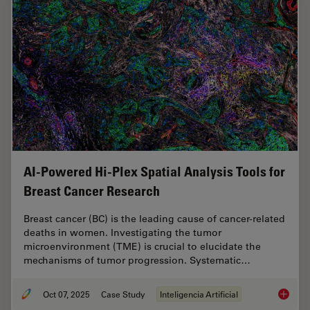
AI-Powered Hi-Plex Spatial Analysis Tools for
Breast Cancer Research
Breast cancer (BC) is the leading cause of cancer-related
deaths in women. Investigating the tumor
microenvironment (TME) is crucial to elucidate the
mechanisms of tumor progression. Systematic…
Oct 07, 2025
Case Study
Inteligencia Artificial
AI-Powe