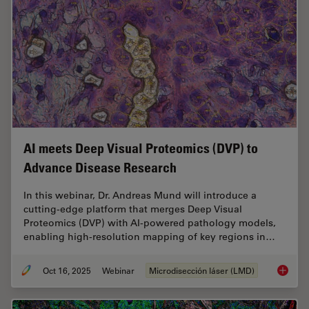
AI meets Deep Visual Proteomics (DVP) to
Advance Disease Research
In this webinar, Dr. Andreas Mund will introduce a
cutting-edge platform that merges Deep Visual
Proteomics (DVP) with AI-powered pathology models,
enabling high-resolution mapping of key regions in…
Oct 16, 2025
Webinar
Microdisección láser (LMD)
AI meet