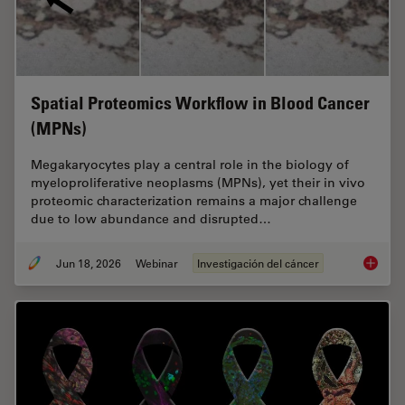
Spatial Proteomics Workflow in Blood Cancer
(MPNs)
Megakaryocytes play a central role in the biology of
myeloproliferative neoplasms (MPNs), yet their in vivo
proteomic characterization remains a major challenge
due to low abundance and disrupted…
Jun 18, 2026
Webinar
Investigación del cáncer
Spatial