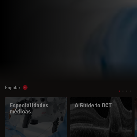
Popular
Show subnavigation
Especialidades
A Guide to OCT
médicas