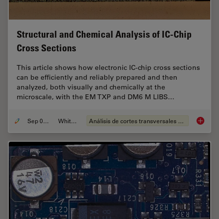
Structural and Chemical Analysis of IC-Chip
Cross Sections
This article shows how electronic IC-chip cross sections
can be efficiently and reliably prepared and then
analyzed, both visually and chemically at the
microscale, with the EM TXP and DM6 M LIBS…
Sep 05, 2023
Whitepaper
Análisis de cortes transversales para la microelectrónica
Structu