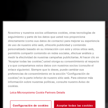
Nosotros y nuestros socios utilizamos cookies, otras tecnologías de
seguimiento y parte de los datos que usted nos proporciona
directamente (como sus datos de contacto) para mejorar su experiencia
de uso de nuestro sitio web, ofrecerle publicidad y contenido
personalizado basado en su interacción con este y otros sitios web,
permitirle compartir contenido en redes sociales, efectuar análisis y
medir la efectividad de nuestras campañas publicitarias. Al hacer clic en
“Aceptar todas las cookies”, usted otorga su consentimiento al respecto
y a que compartamos estos datos con nuestros socios (consulte el
enlace siguiente). Siempre que lo desee, puede cambiar sus
preferencias de consentimiento en la sección “Configuración de
cookies”, en la parte inferior de nuestro sitio web. Para obtener más
información sobre nuestras políticas, consulte nuestro Aviso de
cookies.
Leica Microsystems Cookie Partners Details
Configuración de cookies
Aceptar todas las cookies