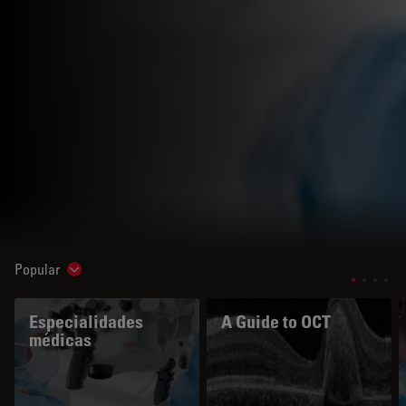
Popular
Show subnavigation
Especialidades
A Guide to OCT
médicas