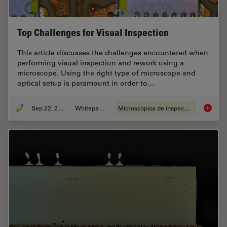
Top Challenges for Visual Inspection
This article discusses the challenges encountered when
performing visual inspection and rework using a
microscope. Using the right type of microscope and
optical setup is paramount in order to…
Sep 22, 2023
Whitepaper
Microscopios de inspección
Top Chal