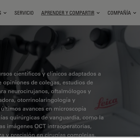
S
SERVICIO
APRENDER Y COMPARTIR
COMPAÑÍA
sos científicos y clínicos adaptados a
ye opiniones de colegas, estudios de
ara neurocirujanos, oftalmólogos y
radora, otorrinolaringología y
s últimos avances en microscopía
ías quirúrgicas de vanguardia, como la
 las imágenes OCT intraoperatorias,
a y precisión en cirugías complejas.