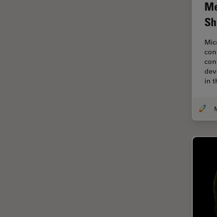
Me
Disección
Sh
Dispersión Raman Coherente
(CRS)
Mic
con
Drosophila Research
con
dev
Educación
in 
Enfermedades
neurodegenerativas
Ergonomía
Especialidades médicas
Espectroscopia de
descomposición inducida por
láser (LIBS)
F-Techniques
Fabricación de baterías
FLIM (microscopía de