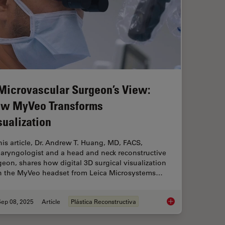
Microvascular Surgeon’s View:
w MyVeo Transforms
sualization
this article, Dr. Andrew T. Huang, MD, FACS,
laryngologist and a head and neck reconstructive
geon, shares how digital 3D surgical visualization
h the MyVeo headset from Leica Microsystems…
Sep 08, 2025
Article
Plástica Reconstructiva
A Microvascular Sur