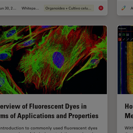
Jun 30, 2026
Whitepaper
Organoides + Cultivo celular 3D
A
What’s the Best Org
erview of Fluorescent Dyes in
Ho
rms of Applications and Properties
Me
introduction to commonly used fluorescent dyes
Wit