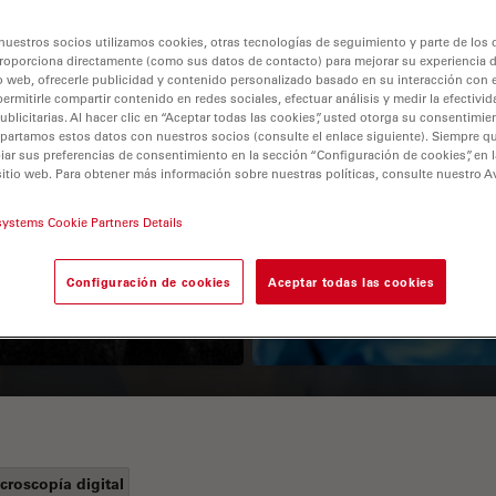
nuestros socios utilizamos cookies, otras tecnologías de seguimiento y parte de los
roporciona directamente (como sus datos de contacto) para mejorar su experiencia 
o web, ofrecerle publicidad y contenido personalizado basado en su interacción con e
permitirle compartir contenido en redes sociales, efectuar análisis y medir la efectivi
licitarias. Al hacer clic en “Aceptar todas las cookies”, usted otorga su consentimie
partamos estos datos con nuestros socios (consulte el enlace siguiente). Siempre qu
r sus preferencias de consentimiento en la sección “Configuración de cookies”, en la
sitio web. Para obtener más información sobre nuestras políticas, consulte nuestro A
Guide to OCT
How to Drape a
systems Cookie Partners Details
Surgical Microscop
Configuración de cookies
Aceptar todas las cookies
croscopía digital