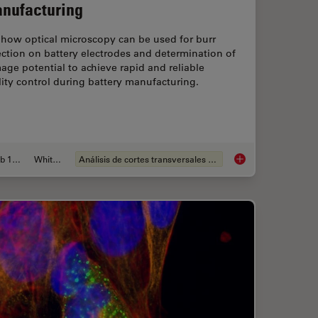
nufacturing
 how optical microscopy can be used for burr
ction on battery electrodes and determination of
ge potential to achieve rapid and reliable
ity control during battery manufacturing.
Feb 12, 2026
Whitepaper
Análisis de cortes transversales para la microelectrónica
ion for Measurements: Why and How You Should Do It
Burr Detection Duri