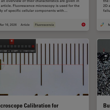
 an overview of their characteristics are given in
the 
s article. Fluorescence microscopy is used for the
2D a
dy of specific cellular components with…
fai
Mar 16, 2026
Article
Fluorescencia
M
Overview of Fluoresc
croscope Calibration for
Bu