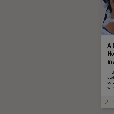
HyD
Imágenes cuantitativas
Imágenes de células vivas
Imagenología in vivo de
organismos completos
A 
Imagenología y análisis de
tejidos avanzados
Ho
Imperial Imaging Hub
Vi
Industria Metalúrgica
In 
Industrie électronique et des
oto
semi-conducteurs
sur
wit
Inmunofluorescencia
Inteligencia Artificial
Inverted Microscopy