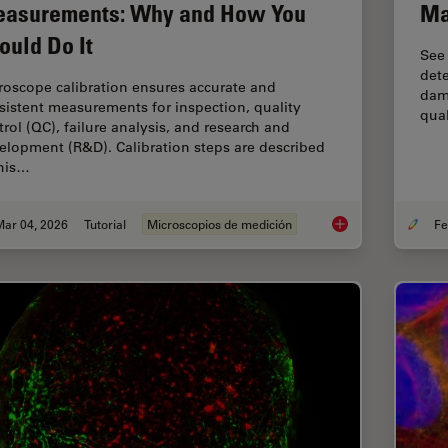
asurements: Why and How You
Ma
ould Do It
See
dete
roscope calibration ensures accurate and
dama
sistent measurements for inspection, quality
qual
trol (QC), failure analysis, and research and
elopment (R&D). Calibration steps are described
this…
Mar 04, 2026
Tutorial
Microscopios de medición
Microscope Calibrat