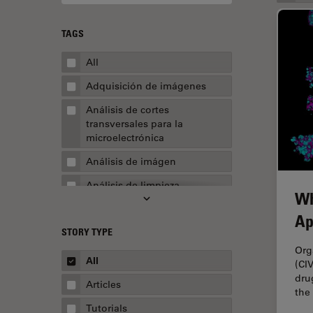
TAGS
All
Adquisición de imágenes
Análisis de cortes
transversales para la
microelectrónica
Análisis de imágen
Análisis de limpieza
Wh
Análisis multiplex espacial
Ap
STORY TYPE
Apertura numérica
Org
AR Surgery
All
(CI
dru
Automoción y transporte
Articles
the
Biofarmacia
Tutorials