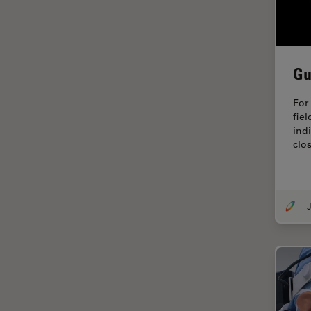
tiempos de vida de
fluorescencia)
Fluorescencia
Gu
Fluoróforo
FluoSync
For
fiel
FRAP
indi
clos
Fresado con haz de iones
FRET
Funciones de STELLARIS
J
Garantía de calidad / Control
de calidad
Ginecología y Urología
Granos
Historia