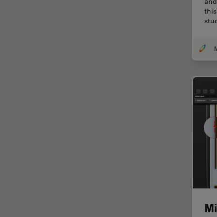
and
thi
Cirugía de columna
stu
Cirugía de córnea
Cirugía de glaucoma
Cirugías de retina
CLEM
Conceptos básicos de
microscopía
Congelación a alta presión
Conservación de arte
Contrast Methods in Light
Microscopy
Crio SEM
Cultivo celular
Mi
De microscopía