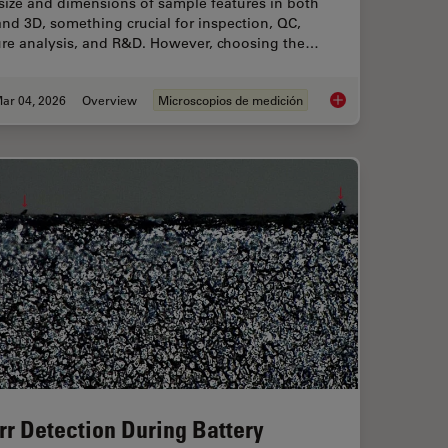
size and dimensions of sample features in both
nd 3D, something crucial for inspection, QC,
lure analysis, and R&D. However, choosing the…
ar 04, 2026
Overview
Microscopios de medición
ent Dyes in terms of Applications and Properties
How to Select the R
rr Detection During Battery