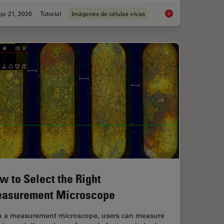
pr 21, 2026
Tutorial
Imágenes de células vivas
anoid Imaging Approach for Early Drug Discovery?
Ratiometric Imaging 
w to Select the Right
asurement Microscope
h a measurement microscope, users can measure