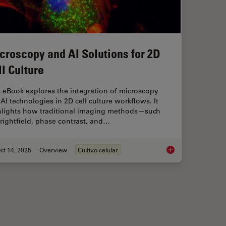
croscopy and AI Solutions for 2D
ll Culture
 eBook explores the integration of microscopy
AI technologies in 2D cell culture workflows. It
hlights how traditional imaging methods—such
rightfield, phase contrast, and…
ct 14, 2025
Overview
Cultivo celular
maging
Microscopy and AI So