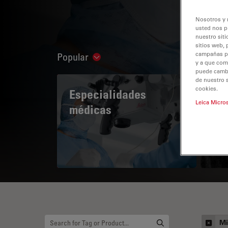
Nosotros y 
usted nos p
nuestro siti
sitios web, 
campañas pub
Popular
Show subnavigation
y a que com
puede cambia
de nuestro 
cookies.
Especialidades
A 
Leica Micro
médicas
Mi