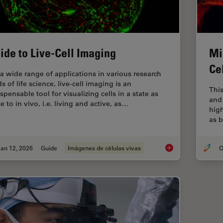
ide to Live-Cell Imaging
Mi
Ce
 a wide range of applications in various research
ds of life science, live-cell imaging is an
This
spensable tool for visualizing cells in a state as
and 
e to in vivo, i.e. living and active, as…
hig
as b
an 12, 2026
Guide
Imágenes de células vivas
O
Guide to Live-Cell I