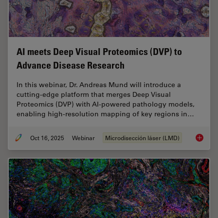
AI meets Deep Visual Proteomics (DVP) to
Advance Disease Research
In this webinar, Dr. Andreas Mund will introduce a
cutting-edge platform that merges Deep Visual
Proteomics (DVP) with AI-powered pathology models,
enabling high-resolution mapping of key regions in…
Oct 16, 2025
Webinar
Microdisección láser (LMD)
AI meet