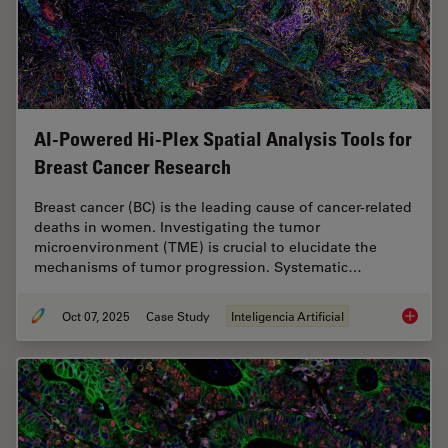
AI-Powered Hi-Plex Spatial Analysis Tools for
Breast Cancer Research
Breast cancer (BC) is the leading cause of cancer-related
deaths in women. Investigating the tumor
microenvironment (TME) is crucial to elucidate the
mechanisms of tumor progression. Systematic…
Oct 07, 2025
Case Study
Inteligencia Artificial
AI-Powe