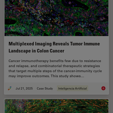
Multiplexed Imaging Reveals Tumor Immune
Landscape in Colon Cancer
Cancer immunotherapy benefits few due to resistance
and relapse, and combinatorial therapeutic strategies
that target multiple steps of the cancer-immunity cycle
may improve outcomes. This study shows…
Jul 21, 2025
Case Study
Inteligencia Artificial
Multipl