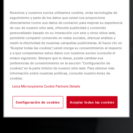
Nosotros y nuestros socios utilizamos cookies, otras tecnologías de
seguimiento y parte de los datos que usted nos proporciona
directamente (como sus datos de contacto) para mejorar su experiencia
de uso de nuestro sitio web, ofrecerle publicidad y contenido
personalizado basado en su interacción con este y otros sitios web,
permitirle compartir contenido en redes sociales, efectuar análisis y
medir la efectividad de nuestras campañas publicitarias. Al hacer clic en
“Aceptar todas las cookies”, usted otorga su consentimiento al respecto
y a que compartamos estos datos con nuestros socios (consulte el
enlace siguiente). Siempre que lo desee, puede cambiar sus
preferencias de consentimiento en la sección “Configuración de
cookies”, en la parte inferior de nuestro sitio web. Para obtener más
información sobre nuestras políticas, consulte nuestro Aviso de
cookies.
Leica Microsystems Cookie Partners Details
Configuración de cookies
Aceptar todas las cookies