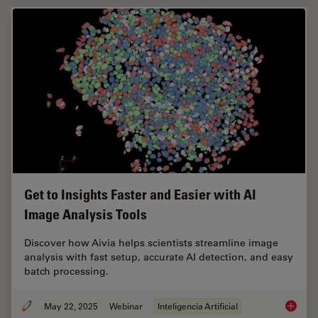
Get to Insights Faster and Easier with AI
Image Analysis Tools
Discover how Aivia helps scientists streamline image
analysis with fast setup, accurate AI detection, and easy
batch processing.
May 22, 2025
Webinar
Inteligencia Artificial
Get to I