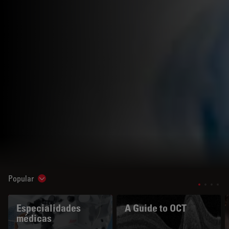
Popular
Show subnavigation
Especialidades
A Guide to OCT
médicas