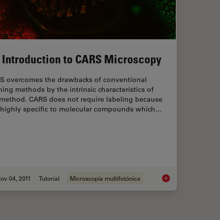
 Introduction to CARS Microscopy
S overcomes the drawbacks of conventional
ning methods by the intrinsic characteristics of
 method. CARS does not require labeling because
is highly specific to molecular compounds which…
ov 04, 2011
Tutorial
Microscopía multifotónica
aging Characteristic Vibrational Contrast of Molecules
An Introduction to 