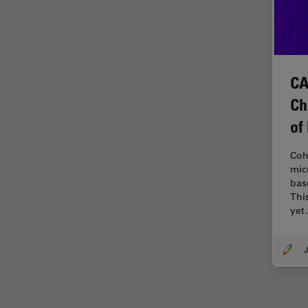
Disección
Dispersión Raman Coherente
(CRS)
CA
Drosophila Research
Ch
Educación
of
Enfermedades
neurodegenerativas
Coh
Ergonomía
mic
bas
Especialidades médicas
Thi
Espectroscopia de
ye
descomposición inducida por
láser (LIBS)
J
F-Techniques
Fabricación de baterías
FLIM (microscopía de