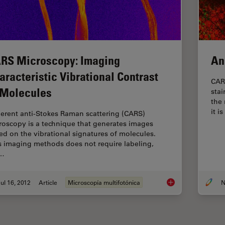
RS Microscopy: Imaging
An
aracteristic Vibrational Contrast
CAR
 Molecules
stai
the
it 
erent anti-Stokes Raman scattering (CARS)
roscopy is a technique that generates images
ed on the vibrational signatures of molecules.
s imaging methods does not require labeling,
t…
ul 16, 2012
Article
Microscopía multifotónica
N
CARS Microscopy: Im