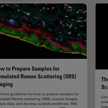
w to Prepare Samples for
imulated Raman Scattering (SRS)
Th
aging
Sc
d here guidelines for how to prepare samples for
Coh
mulated Raman scattering (SRS), acquire images,
powe
lyze data, and develop suitable workflows. SRS
imag