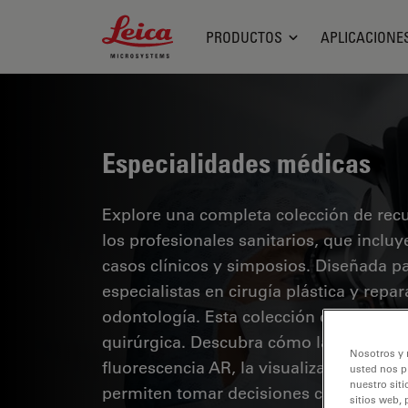
Leica Microsystems Logo
PRODUCTOS
APLICACIONE
Especialidades médicas
Explore una completa colección de recur
los profesionales sanitarios, que inclu
casos clínicos y simposios. Diseñada p
especialistas en cirugía plástica y repa
odontología. Esta colección destaca lo
quirúrgica. Descubra cómo las tecnolog
Nosotros y 
fluorescencia AR, la visualización 3D y
usted nos p
nuestro siti
permiten tomar decisiones con confianz
sitios web, 