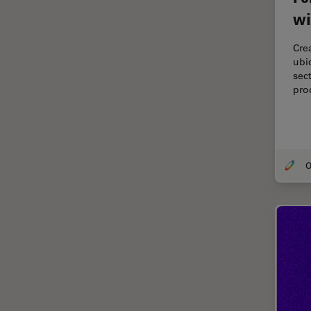
wi
Cirugía de columna
Cirugía de córnea
Cre
ubi
Cirugía de glaucoma
sec
Cirugías de retina
pro
CLEM
Conceptos básicos de
microscopía
Congelación a alta presión
Conservación de arte
Contrast Methods in Light
Microscopy
Crio SEM
Cultivo celular
De microscopía