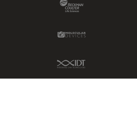
Beckman Coulter Link
HyD
Imágenes cuantitativas
Imágenes de células vivas
Molecular Devices Link
Imagenología in vivo de
organismos completos
Imagenología y análisis de
IDT Link
tejidos avanzados
Imperial Imaging Hub
Industria Metalúrgica
Industrie électronique et des
semi-conducteurs
Inmunofluorescencia
Inteligencia Artificial
Inverted Microscopy