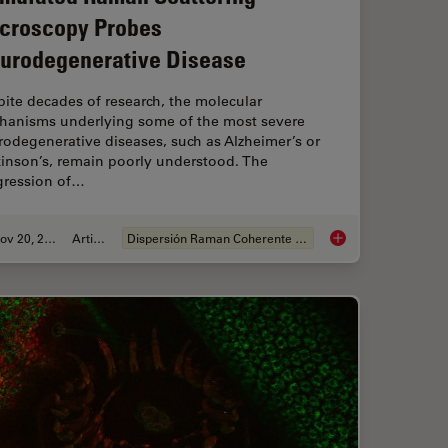
croscopy Probes
urodegenerative Disease
ite decades of research, the molecular
hanisms underlying some of the most severe
odegenerative diseases, such as Alzheimer’s or
kinson’s, remain poorly understood. The
gression of…
Nov 20, 2019
Article
Dispersión Raman Coherente (CRS)
Characterization with SRS Microscopy
Stimulated Raman Sc