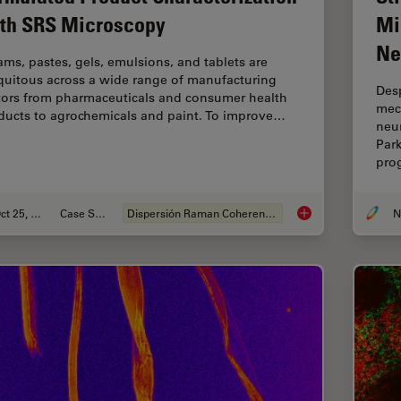
th SRS Microscopy
Mi
Ne
ams, pastes, gels, emulsions, and tablets are
quitous across a wide range of manufacturing
Desp
tors from pharmaceuticals and consumer health
mec
ducts to agrochemicals and paint. To improve…
neur
Par
pro
Oct 25, 2021
Case Study
Dispersión Raman Coherente (CRS)
Formulated Product 