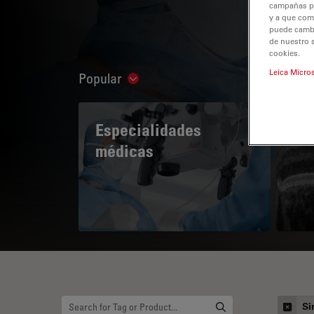
campañas pub
y a que com
puede cambia
de nuestro 
cookies.
Leica Micro
Popular
Show subnavigation
Especialidades
A 
médicas
Si