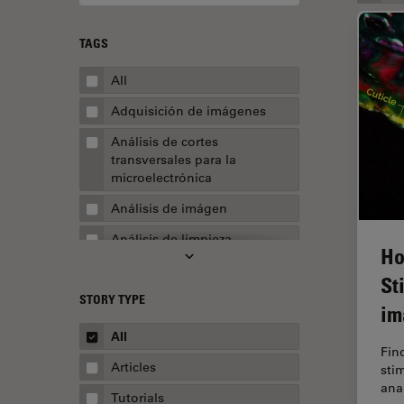
TAGS
All
Adquisición de imágenes
Análisis de cortes
transversales para la
microelectrónica
Análisis de imágen
Análisis de limpieza
Ho
Análisis multiplex espacial
St
STORY TYPE
Apertura numérica
im
AR Surgery
All
Fin
Automoción y transporte
Articles
sti
ana
Biofarmacia
Tutorials