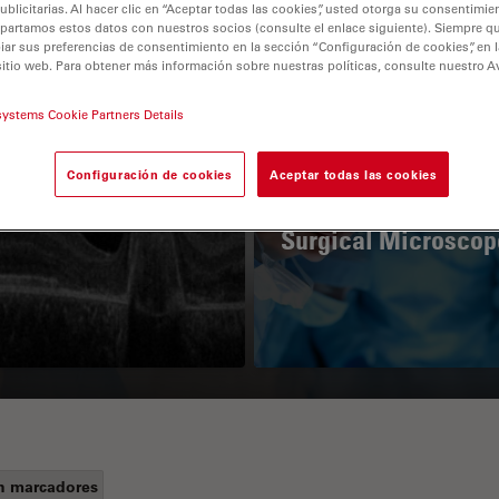
licitarias. Al hacer clic en “Aceptar todas las cookies”, usted otorga su consentimie
partamos estos datos con nuestros socios (consulte el enlace siguiente). Siempre qu
r sus preferencias de consentimiento en la sección “Configuración de cookies”, en la
sitio web. Para obtener más información sobre nuestras políticas, consulte nuestro A
systems Cookie Partners Details
Configuración de cookies
Aceptar todas las cookies
Guide to OCT
How to Drape a
Surgical Microscop
n marcadores