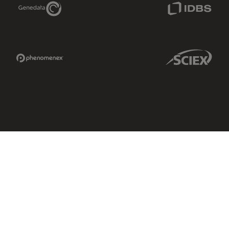
Genedata Link
IDBS Link
Phenomenex Link
Sciex Link