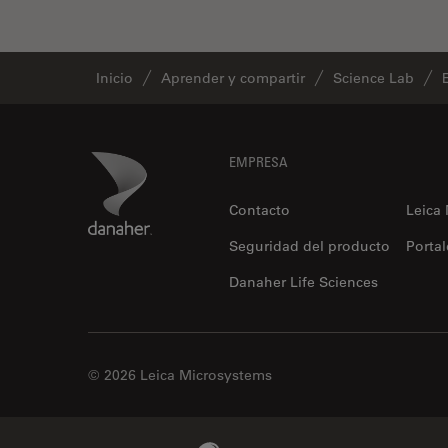
tiempos de vida de
fluorescencia)
Fluorescencia
Inicio
Aprender y compartir
Science Lab
Fluoróforo
FluoSync
Footer
Danaher Logo
EMPRESA
FRAP
Fresado con haz de iones
Contacto
Leica
FRET
Seguridad del producto
Portal
Funciones de STELLARIS
Danaher Life Sciences
Garantía de calidad / Control
de calidad
Ginecología y Urología
© 2026 Leica Microsystems
Granos
Historia