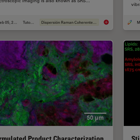
ctroscopic imaging is also known as SRS…
vibr
Feb 05, 2024
Tutorial
Dispersión Raman Coherente (CRS)
How to Prepare Samp
rmulated Product Characterization
St