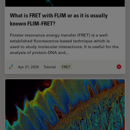
What is FRET with FLIM or as it is usually
known FLIM-FRET?
Förster resonance energy transfer (FRET) is a well-
established fluorescence-based technique which is
used to study molecular interactions. It is useful for the
analysis of protein-DNA and…
Apr 21, 2026
Tutorial
FRET
What is