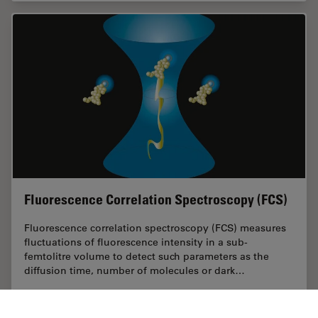
Fluorescence Correlation Spectroscopy (FCS)
Fluorescence correlation spectroscopy (FCS) measures
fluctuations of fluorescence intensity in a sub-
femtolitre volume to detect such parameters as the
diffusion time, number of molecules or dark…
Aug 02, 2012
Tutorial
F-Techniques
Fluores