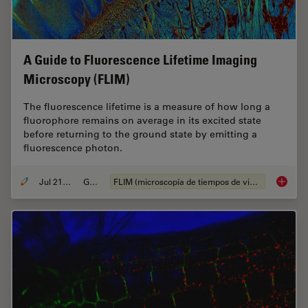
A Guide to Fluorescence Lifetime Imaging
Microscopy (FLIM)
The fluorescence lifetime is a measure of how long a
fluorophore remains on average in its excited state
before returning to the ground state by emitting a
fluorescence photon.
Jul 21, 2022
Guide
FLIM (microscopía de tiempos de vida de fluorescencia)
A Guide