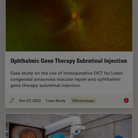
Ophthalmic Gene Therapy Subretinal Injection
Case study on the use of intraoperative OCT for Leber
congenital amaurosis macular repair and ophthalmic
gene therapy subretinal injection.
Dec 07, 2022
Case Study
Oftalmología
Ophthal