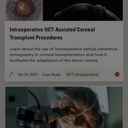
Intraoperative OCT-Assisted Corneal
Transplant Procedures
Learn about the use of intraoperative optical coherence
tomography in corneal transplantation and how it
facilitates the adaptation of the donor cornea.
Oct 16, 2023
Case Study
OCT intraoperatorio
Intraop