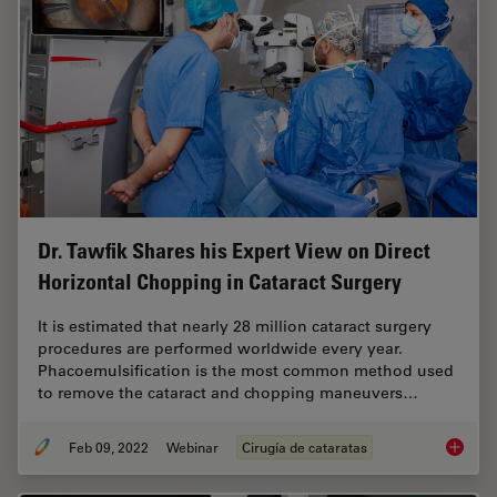
Dr. Tawfik Shares his Expert View on Direct
Horizontal Chopping in Cataract Surgery
It is estimated that nearly 28 million cataract surgery
procedures are performed worldwide every year.
Phacoemulsification is the most common method used
to remove the cataract and chopping maneuvers…
Feb 09, 2022
Webinar
Cirugía de cataratas
Dr. Taw