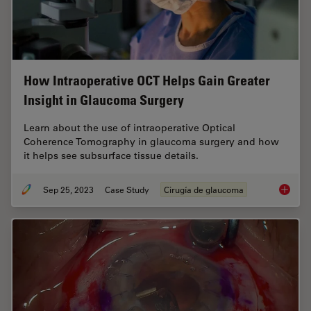
How Intraoperative OCT Helps Gain Greater
Insight in Glaucoma Surgery
Learn about the use of intraoperative Optical
Coherence Tomography in glaucoma surgery and how
it helps see subsurface tissue details.
Sep 25, 2023
Case Study
Cirugía de glaucoma
How Int