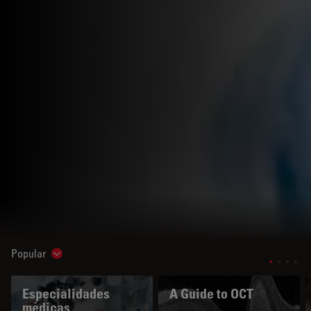
Popular
Show subnavigation
Especialidades
A Guide to OCT
médicas