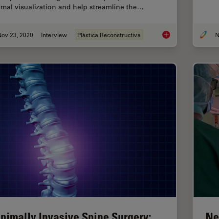
imal visualization and help streamline the…
Nov 23, 2020
Interview
Plástica Reconstructiva
N
Oncological Recons
nimally Invasive Spine Surgery:
Ne