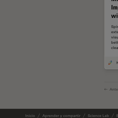
Im
Cirugía de columna
wi
Cirugía de córnea
Cirugía de glaucoma
Spi
ext
Cirugías de retina
vis
bet
CLEM
cle
Conceptos básicos de
microscopía
N
Congelación a alta presión
Conservación de arte
Contrast Methods in Light
Microscopy
Ante
Crio SEM
Cultivo celular
Inicio
Aprender y compartir
Science Lab
De microscopía