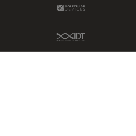
Molecular Devices Link
tiempos de vida de
fluorescencia)
Fluorescencia
Fluoróforo
IDT Link
FluoSync
FRAP
Fresado con haz de iones
FRET
Funciones de STELLARIS
Garantía de calidad / Control
de calidad
Ginecología y Urología
Granos
Historia