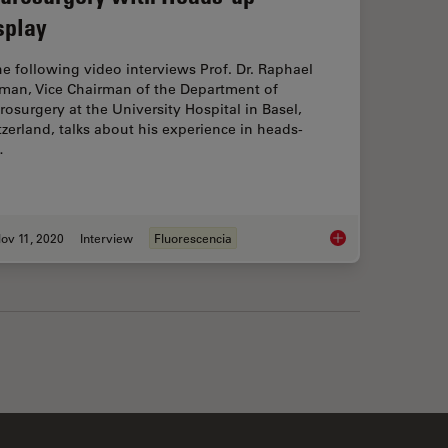
splay
he following video interviews Prof. Dr. Raphael
man, Vice Chairman of the Department of
osurgery at the University Hospital in Basel,
zerland, talks about his experience in heads-
…
ov 11, 2020
Interview
Fluorescencia
Spine Surgery: Improving Precision and Accuracy with Microscopes
Neurosurgery with H