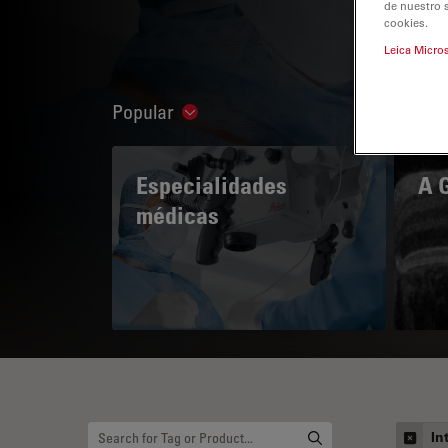
de nuestro 
cookies.
Leica Micro
Popular
Show subnavigation
Especialidades
A 
médicas
In