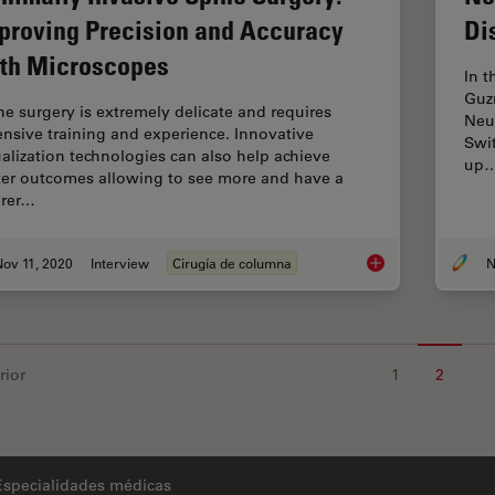
proving Precision and Accuracy
Di
th Microscopes
In t
Guz
ne surgery is extremely delicate and requires
Neur
ensive training and experience. Innovative
Swit
ualization technologies can also help achieve
up
ter outcomes allowing to see more and have a
arer…
ov 11, 2020
Interview
Cirugía de columna
N
Minimally Invasive 
rior
1
2
Especialidades médicas