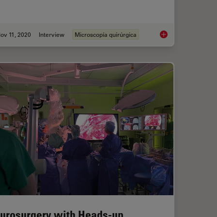
ov 11, 2020
Interview
Microscopía quirúrgica
tructive Surgery with the M530 OHX Microscope
Plastic & Reconstru
urosurgery with Heads-up