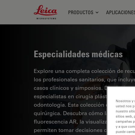
Leica Microsystems Logo
PRODUCTOS
APLICACIONE
Especialidades médicas
Explore una completa colección de recur
los profesionales sanitarios, que inclu
casos clínicos y simposios. Diseñada p
especialistas en cirugía plástica y repa
Nosotros y 
odontología. Esta colección destaca lo
usted nos p
nuestro siti
quirúrgica. Descubra cómo las tecnolog
sitios web, 
fluorescencia AR, la visualización 3D y
campañas pub
y a que com
permiten tomar decisiones con confianz
puede cambia