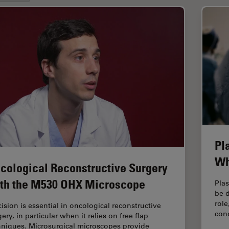
Pl
Wh
cological Reconstructive Surgery
th the M530 OHX Microscope
Plas
be d
role
cision is essential in oncological reconstructive
con
ery, in particular when it relies on free flap
hniques. Microsurgical microscopes provide