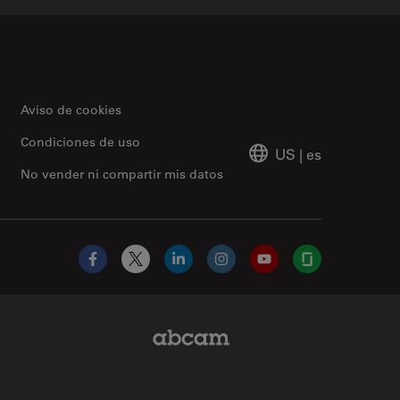
Aviso de cookies
Condiciones de uso
US
|
es
No vender ni compartir mis datos
Facebook
X
LinkedIn
Instagram
YouTube
Glassdoor
Abcam Limited Link