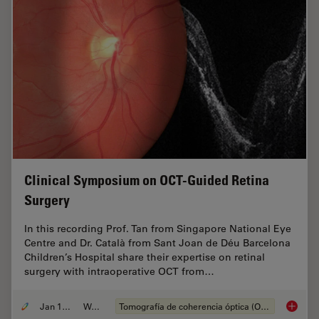
Clinical Symposium on OCT-Guided Retina
Surgery
In this recording Prof. Tan from Singapore National Eye
Centre and Dr. Català from Sant Joan de Déu Barcelona
Children’s Hospital share their expertise on retinal
surgery with intraoperative OCT from…
Jan 12, 2022
Webinar
Tomografía de coherencia óptica (OCT, por sus siglas en inglés)
Clinica