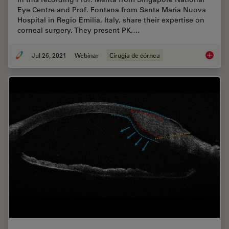
Eye Centre and Prof. Fontana from Santa Maria Nuova
Hospital in Regio Emilia, Italy, share their expertise on
corneal surgery. They present PK,…
Jul 26, 2021
Webinar
Cirugía de córnea
Clinica