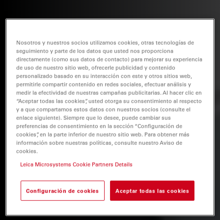
Nosotros y nuestros socios utilizamos cookies, otras tecnologías de
seguimiento y parte de los datos que usted nos proporciona
directamente (como sus datos de contacto) para mejorar su experiencia
de uso de nuestro sitio web, ofrecerle publicidad y contenido
personalizado basado en su interacción con este y otros sitios web,
permitirle compartir contenido en redes sociales, efectuar análisis y
medir la efectividad de nuestras campañas publicitarias. Al hacer clic en
“Aceptar todas las cookies”, usted otorga su consentimiento al respecto
y a que compartamos estos datos con nuestros socios (consulte el
enlace siguiente). Siempre que lo desee, puede cambiar sus
preferencias de consentimiento en la sección “Configuración de
cookies”, en la parte inferior de nuestro sitio web. Para obtener más
información sobre nuestras políticas, consulte nuestro Aviso de
cookies.
Leica Microsystems Cookie Partners Details
Configuración de cookies
Aceptar todas las cookies