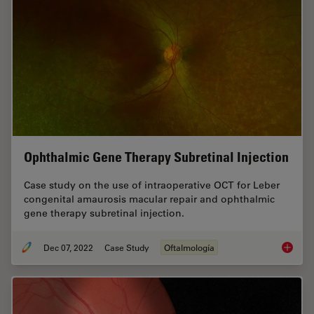
Ophthalmic Gene Therapy Subretinal Injection
Case study on the use of intraoperative OCT for Leber
congenital amaurosis macular repair and ophthalmic
gene therapy subretinal injection.
Dec 07, 2022
Case Study
Oftalmología
Ophthal