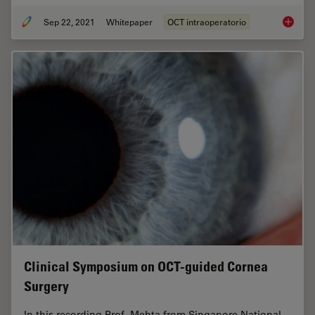
Sep 22, 2021
Whitepaper
OCT intraoperatorio
Intraop
Clinical Symposium on OCT-guided Cornea
Surgery
In this recording Prof. Mehta from Singapore National