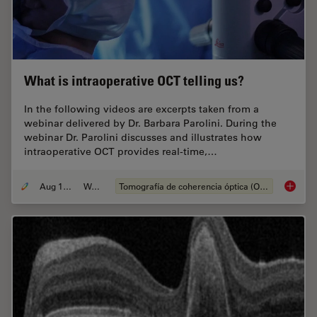
What is intraoperative OCT telling us?
In the following videos are excerpts taken from a
webinar delivered by Dr. Barbara Parolini. During the
webinar Dr. Parolini discusses and illustrates how
intraoperative OCT provides real-time,…
Aug 13, 2020
Webinar
Tomografía de coherencia óptica (OCT, por sus siglas en inglés)
What is 