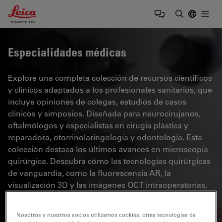
Leica Microsystems Logo
Togg
Introduzca
Especialidades médicas
Explore una completa colección de recursos científicos
y clínicos adaptados a los profesionales sanitarios, que
incluye opiniones de colegas, estudios de casos
clínicos y simposios. Diseñada para neurocirujanos,
oftalmólogos y especialistas en cirugía plástica y
reparadora, otorrinolaringología y odontología. Esta
colección destaca los últimos avances en microscopía
quirúrgica. Descubra cómo las tecnologías quirúrgicas
de vanguardia, como la fluorescencia AR, la
visualización 3D y las imágenes OCT intraoperatorias,
permiten tomar decisiones con confianza y precisión
en cirugías complejas.
Nosotros y nuestros socios utilizamos cookies, otras tecnologías de