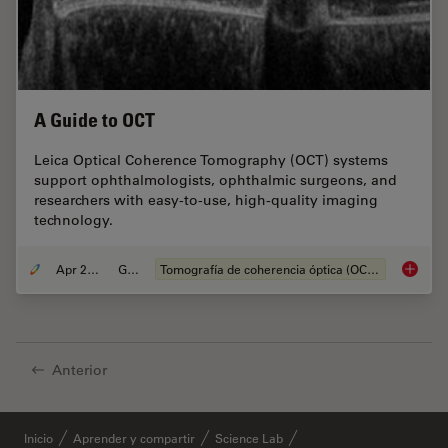
A Guide to OCT
Leica Optical Coherence Tomography (OCT) systems
support ophthalmologists, ophthalmic surgeons, and
researchers with easy-to-use, high-quality imaging
technology.
Apr 28, 2020
Guide
Tomografía de coherencia óptica (OCT, por sus siglas en inglés)
A Guide
Anterior
Inicio
Aprender y compartir
Science Lab