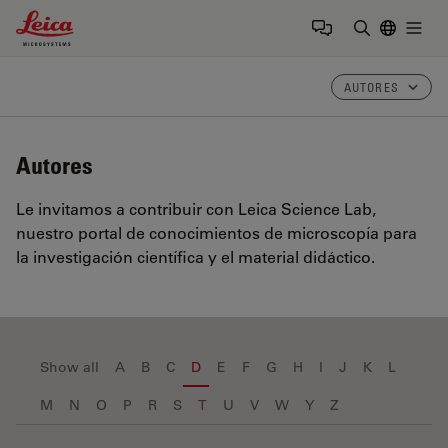
Leica Microsystems Logo
Togg
Introduzca
AUTORES
Autores
Le invitamos a contribuir con Leica Science Lab,
nuestro portal de conocimientos de microscopía para
la investigación científica y el material didáctico.
Show all
A
B
C
D
E
F
G
H
I
J
K
L
M
N
O
P
R
S
T
U
V
W
Y
Z