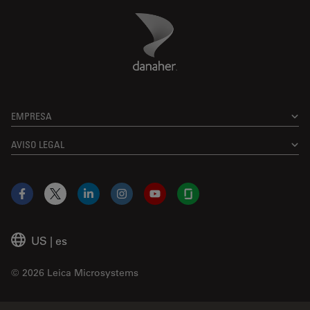
Danaher Logo
Footer
EMPRESA
AVISO LEGAL
Facebook
X
LinkedIn
Instagram
YouTube
Glassdoor
US
|
es
© 2026 Leica Microsystems