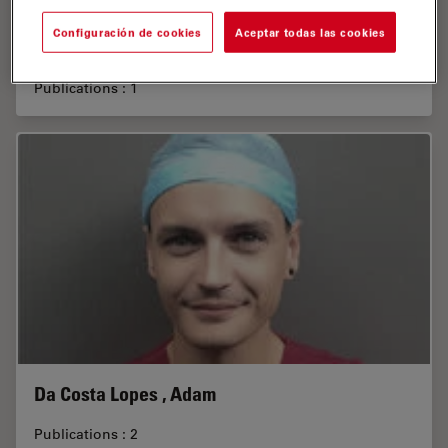
Configuración de cookies
Aceptar todas las cookies
da Costa , Marcos Devanir S. , Dr.
Publications : 1
Da Costa Lopes , Adam
Publications : 2