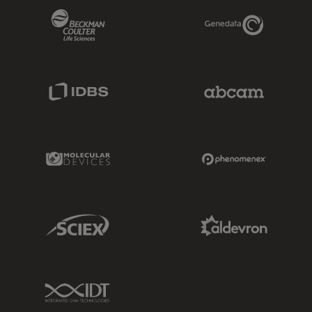
Beckman Coulter Link
Genedata Link
IDBS Link
Abcam Limited
Molecular Devices Link
Phenomenex L
Sciex Link
Aldevron Link
IDT Link