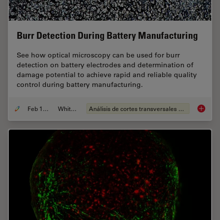
Burr Detection During Battery Manufacturing
See how optical microscopy can be used for burr
detection on battery electrodes and determination of
damage potential to achieve rapid and reliable quality
control during battery manufacturing.
Feb 12, 2026
Whitepaper
Análisis de cortes transversales para la microelectrónica
Burr De