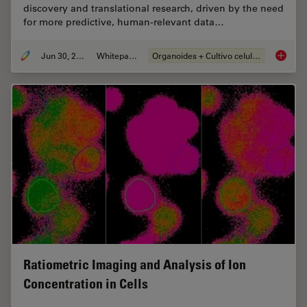
discovery and translational research, driven by the need
for more predictive, human-relevant data…
Jun 30, 2026
Whitepaper
Organoides + Cultivo celular 3D
What’s 
Ratiometric Imaging and Analysis of Ion
Concentration in Cells