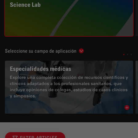
Science Lab
Seleccione su campo de aplicación
Show subnavigation
Especialidades médicas
Explore una completa colección de recursos científicos y
clínicos adaptados a los profesionales sanitarios, que
incluye opiniones de colegas, estudios de casos clínicos
y simposios.
Read 
FILTER ARTICLES