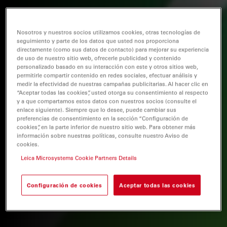
Nosotros y nuestros socios utilizamos cookies, otras tecnologías de
seguimiento y parte de los datos que usted nos proporciona
directamente (como sus datos de contacto) para mejorar su experiencia
de uso de nuestro sitio web, ofrecerle publicidad y contenido
personalizado basado en su interacción con este y otros sitios web,
permitirle compartir contenido en redes sociales, efectuar análisis y
medir la efectividad de nuestras campañas publicitarias. Al hacer clic en
“Aceptar todas las cookies”, usted otorga su consentimiento al respecto
y a que compartamos estos datos con nuestros socios (consulte el
enlace siguiente). Siempre que lo desee, puede cambiar sus
preferencias de consentimiento en la sección “Configuración de
cookies”, en la parte inferior de nuestro sitio web. Para obtener más
información sobre nuestras políticas, consulte nuestro Aviso de
cookies.
Leica Microsystems Cookie Partners Details
Configuración de cookies
Aceptar todas las cookies