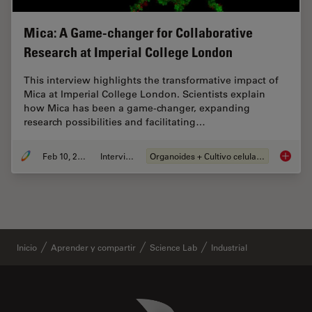
Mica: A Game-changer for Collaborative
Research at Imperial College London
This interview highlights the transformative impact of
Mica at Imperial College London. Scientists explain
how Mica has been a game-changer, expanding
research possibilities and facilitating…
Feb 10, 2025
Interview
Organoides + Cultivo celular 3D
Mica: A
Inicio
Aprender y compartir
Science Lab
Industrial
Danaher Logo
Footer