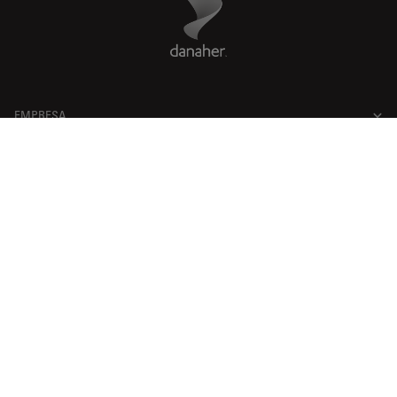
EMPRESA
AVISO LEGAL
Facebook
X
LinkedIn
Instagram
YouTube
Glassdoor
US
|
es
© 2026 Leica Microsystems
Beckman Coulter Link
Genedata Link