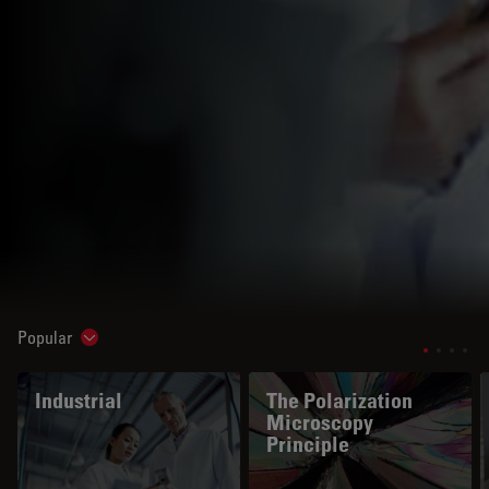
Popular
Show subnavigation
Industrial
The Polarization
Microscopy
Principle