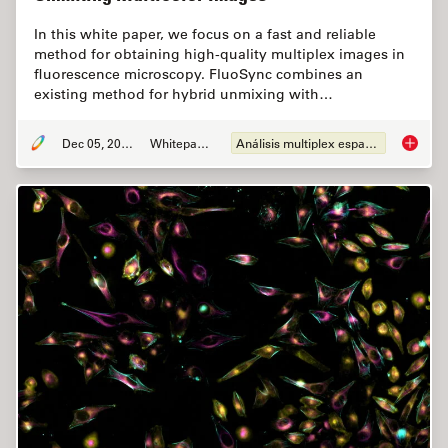
In this white paper, we focus on a fast and reliable
method for obtaining high-quality multiplex images in
fluorescence microscopy. FluoSync combines an
existing method for hybrid unmixing with…
Dec 05, 2022
Whitepaper
Análisis multiplex espacial
FluoSyn