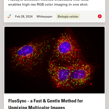
enables high-res RGB color imaging in one shot.
Feb 28, 2024
Whitepaper
Biología celular
How to 
FluoSync - a Fast & Gentle Method for
Unmixing Multicolor Images