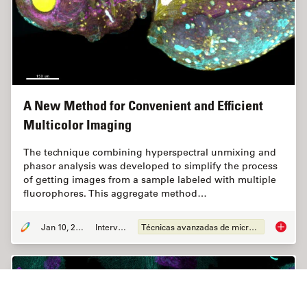
A New Method for Convenient and Efficient
Multicolor Imaging
The technique combining hyperspectral unmixing and
phasor analysis was developed to simplify the process
of getting images from a sample labeled with multiple
fluorophores. This aggregate method…
Jan 10, 2022
Interview
Técnicas avanzadas de microscopía
A New M