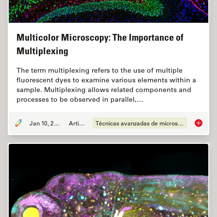
Multicolor Microscopy: The Importance of
Multiplexing
The term multiplexing refers to the use of multiple
fluorescent dyes to examine various elements within a
sample. Multiplexing allows related components and
processes to be observed in parallel,…
Jan 10, 2022
Article
Técnicas avanzadas de microscopía
Multico