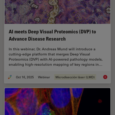
AI meets Deep Visual Proteomics (DVP) to
Advance Disease Research
In this webinar, Dr. Andreas Mund will introduce a
cutting-edge platform that merges Deep Visual
Proteomics (DVP) with AI-powered pathology models,
enabling high-resolution mapping of key regions in…
Oct 16, 2025
Webinar
Microdisección láser (LMD)
AI meet