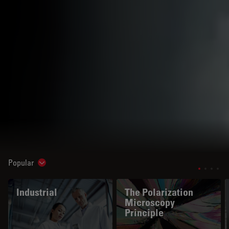
Popular
Show subnavigation
Industrial
The Polarization
Microscopy
Principle