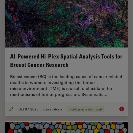
AI-Powered Hi-Plex Spatial Analysis Tools for
Breast Cancer Research
Breast cancer (BC) is the leading cause of cancer-related
deaths in women. Investigating the tumor
microenvironment (TME) is crucial to elucidate the
mechanisms of tumor progression. Systematic…
Oct 07, 2025
Case Study
Inteligencia Artificial
AI-Powe