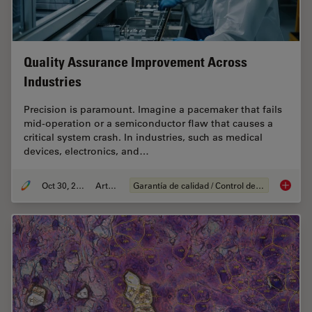
Quality Assurance Improvement Across
Industries
Precision is paramount. Imagine a pacemaker that fails
mid-operation or a semiconductor flaw that causes a
critical system crash. In industries, such as medical
devices, electronics, and…
Oct 30, 2025
Article
Garantía de calidad / Control de calidad
Quality