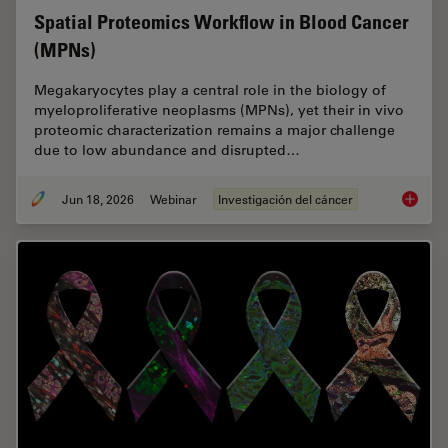
Spatial Proteomics Workflow in Blood Cancer
(MPNs)
Megakaryocytes play a central role in the biology of
myeloproliferative neoplasms (MPNs), yet their in vivo
proteomic characterization remains a major challenge
due to low abundance and disrupted…
Jun 18, 2026
Webinar
Investigación del cáncer
Spatial