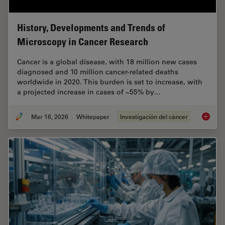
History, Developments and Trends of
Microscopy in Cancer Research
Cancer is a global disease, with 18 million new cases
diagnosed and 10 million cancer-related deaths
worldwide in 2020. This burden is set to increase, with
a projected increase in cases of ~55% by…
Mar 16, 2026
Whitepaper
Investigación del cáncer
History