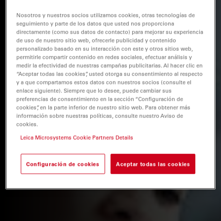
Nosotros y nuestros socios utilizamos cookies, otras tecnologías de
seguimiento y parte de los datos que usted nos proporciona
directamente (como sus datos de contacto) para mejorar su experiencia
de uso de nuestro sitio web, ofrecerle publicidad y contenido
personalizado basado en su interacción con este y otros sitios web,
permitirle compartir contenido en redes sociales, efectuar análisis y
medir la efectividad de nuestras campañas publicitarias. Al hacer clic en
“Aceptar todas las cookies”, usted otorga su consentimiento al respecto
y a que compartamos estos datos con nuestros socios (consulte el
enlace siguiente). Siempre que lo desee, puede cambiar sus
preferencias de consentimiento en la sección “Configuración de
cookies”, en la parte inferior de nuestro sitio web. Para obtener más
información sobre nuestras políticas, consulte nuestro Aviso de
cookies.
Leica Microsystems Cookie Partners Details
Configuración de cookies
Aceptar todas las cookies