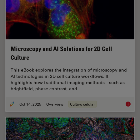
Microscopy and AI Solutions for 2D Cell
Culture
This eBook explores the integration of microscopy and
AI technologies in 2D cell culture workflows. It
highlights how traditional imaging methods—such as
brightfield, phase contrast, and…
Oct 14, 2025
Overview
Cultivo celular
Microsco