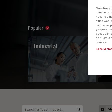
Nosotros y 
usted nos p
nuestro siti
sitios web, 
campañas pub
Popular
Show subnavigation
y a que com
puede cambia
de nuestro 
cookies.
Industrial
The
Leica Micro
Mi
Mi