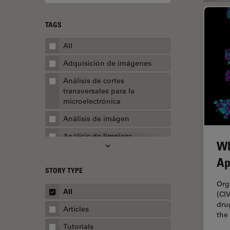
TAGS
All
Adquisición de imágenes
Análisis de cortes
transversales para la
microelectrónica
Análisis de imágen
Análisis de limpieza
Wh
Análisis multiplex espacial
Ap
STORY TYPE
Apertura numérica
Org
AR Surgery
All
(CI
dru
Automoción y transporte
Articles
the
Biofarmacia
Tutorials