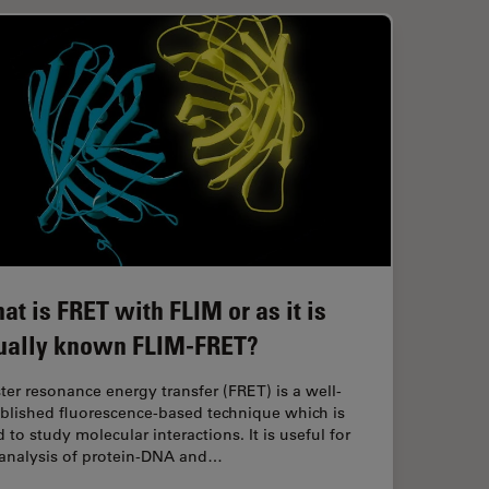
at is FRET with FLIM or as it is
ually known FLIM-FRET?
ter resonance energy transfer (FRET) is a well-
ablished fluorescence-based technique which is
 to study molecular interactions. It is useful for
 analysis of protein-DNA and…