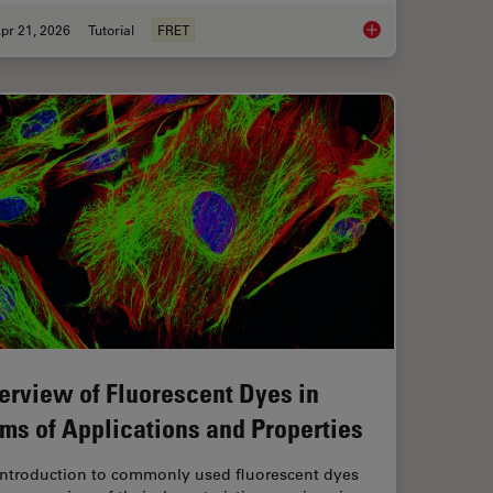
pr 21, 2026
Tutorial
FRET
anoid Imaging Approach for Early Drug Discovery?
What is FRET with FL
erview of Fluorescent Dyes in
rms of Applications and Properties
introduction to commonly used fluorescent dyes