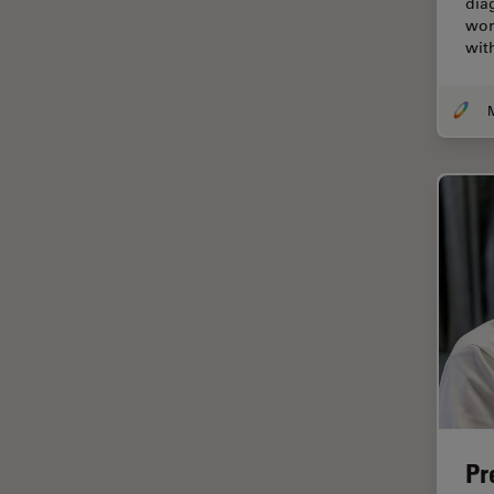
dia
wor
Cirugía de columna
wit
Cirugía de córnea
Cirugía de glaucoma
Cirugías de retina
CLEM
Conceptos básicos de
microscopía
Congelación a alta presión
Conservación de arte
Contrast Methods in Light
Microscopy
Crio SEM
Cultivo celular
Pr
De microscopía