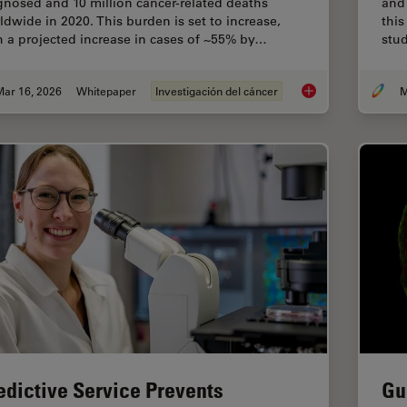
gnosed and 10 million cancer-related deaths
and 
ldwide in 2020. This burden is set to increase,
this
h a projected increase in cases of ~55% by…
stud
Mar 16, 2026
Whitepaper
Investigación del cáncer
M
History, Developmen
edictive Service Prevents
Gu