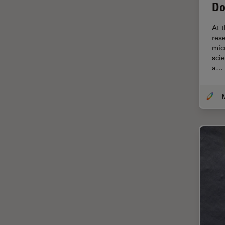
Do
Disección
At 
Dispersión Raman Coherente
res
(CRS)
mic
Drosophila Research
sci
a…
Educación
Enfermedades
neurodegenerativas
Ergonomía
Especialidades médicas
Espectroscopia de
descomposición inducida por
láser (LIBS)
F-Techniques
Fabricación de baterías
FLIM (microscopía de