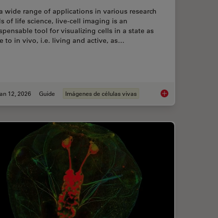
a wide range of applications in various research
ds of life science, live-cell imaging is an
spensable tool for visualizing cells in a state as
e to in vivo, i.e. living and active, as…
an 12, 2026
Guide
Imágenes de células vivas
Prevents Downtime in Ghent
Guide to Live-Cell I