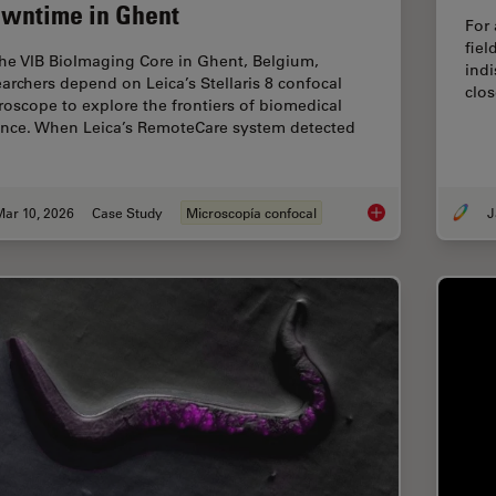
wntime in Ghent
For 
fiel
the VIB BioImaging Core in Ghent, Belgium,
indi
earchers depend on Leica’s Stellaris 8 confocal
clos
roscope to explore the frontiers of biomedical
ence. When Leica’s RemoteCare system detected
Mar 10, 2026
Case Study
Microscopía confocal
J
Predictive Service 