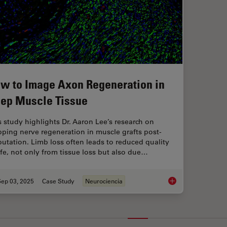
w to Image Axon Regeneration in
ep Muscle Tissue
s study highlights Dr. Aaron Lee’s research on
ping nerve regeneration in muscle grafts post-
utation. Limb loss often leads to reduced quality
life, not only from tissue loss but also due…
Sep 03, 2025
Case Study
Neurociencia
How to Image Axon 