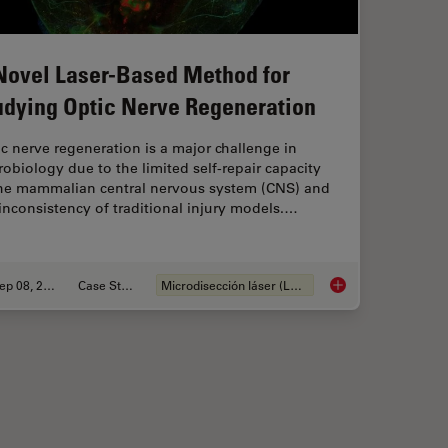
Novel Laser-Based Method for
udying Optic Nerve Regeneration
c nerve regeneration is a major challenge in
obiology due to the limited self-repair capacity
the mammalian central nervous system (CNS) and
inconsistency of traditional injury models.…
Sep 08, 2025
Case Study
Microdisección láser (LMD)
ns Research – Working with Nematodes
A Novel Laser-Based