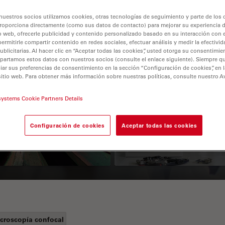
nuestros socios utilizamos cookies, otras tecnologías de seguimiento y parte de los
roporciona directamente (como sus datos de contacto) para mejorar su experiencia 
o web, ofrecerle publicidad y contenido personalizado basado en su interacción con e
permitirle compartir contenido en redes sociales, efectuar análisis y medir la efectivi
licitarias. Al hacer clic en “Aceptar todas las cookies”, usted otorga su consentimie
partamos estos datos con nuestros socios (consulte el enlace siguiente). Siempre qu
r sus preferencias de consentimiento en la sección “Configuración de cookies”, en la
sitio web. Para obtener más información sobre nuestras políticas, consulte nuestro A
 Polarization
Key Factors to
systems Cookie Partners Details
croscopy Principle
Consider When
Selecting a Stereo
Configuración de cookies
Aceptar todas las cookies
Microscope
croscopía confocal