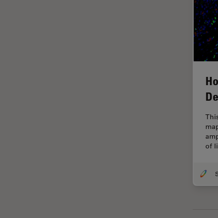
HyD
Imágenes cuantitativas
Imágenes de células vivas
Imagenología in vivo de
organismos completos
Ho
Imagenología y análisis de
De
tejidos avanzados
Imperial Imaging Hub
Thi
map
Industria Metalúrgica
amp
Industrie électronique et des
of 
semi-conducteurs
Inmunofluorescencia
Inteligencia Artificial
Inverted Microscopy