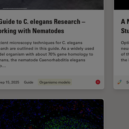
Guide to C. elegans Research –
A 
rking with Nematodes
St
icient microscopy techniques for C. elegans
Opti
earch are outlined in this guide. As a widely used
neur
el organism with about 70% gene homology to
of 
ans, the nematode Caenorhabditis elegans
the 
so…
Sep 15, 2025
Guide
Organismo modelo
A Guide to C. elega