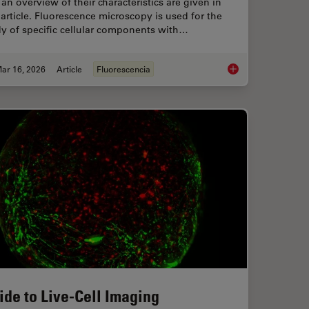
an overview of their characteristics are given in
 article. Fluorescence microscopy is used for the
y of specific cellular components with…
ar 16, 2026
Article
Fluorescencia
ts and Trends of Microscopy in Cancer Research
Overview of Fluoresc
ide to Live-Cell Imaging