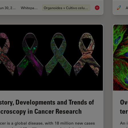
Jun 30, 2026
Whitepaper
Organoides + Cultivo celular 3D
A
What’s the Best Org
story, Developments and Trends of
Ov
croscopy in Cancer Research
te
cer is a global disease, with 18 million new cases
An 