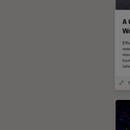
tiempos de vida de
fluorescencia)
A 
Fluorescencia
Wo
Fluoróforo
FluoSync
Eff
res
FRAP
mod
hum
Fresado con haz de iones
(al
FRET
Funciones de STELLARIS
Garantía de calidad / Control
de calidad
Ginecología y Urología
Granos
Historia