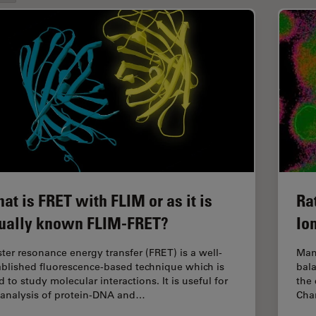
at is FRET with FLIM or as it is
Ra
ually known FLIM-FRET?
Io
ster resonance energy transfer (FRET) is a well-
Man
ablished fluorescence-based technique which is
bala
 to study molecular interactions. It is useful for
the 
 analysis of protein-DNA and…
Chan