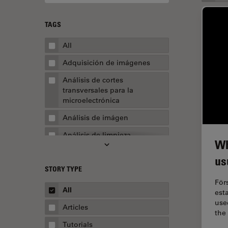
TAGS
All
Adquisición de imágenes
Análisis de cortes
transversales para la
microelectrónica
Análisis de imágen
Análisis de limpieza
Wh
Análisis multiplex espacial
us
STORY TYPE
Apertura numérica
För
AR Surgery
All
est
used
Automoción y transporte
Articles
the
Biofarmacia
Tutorials