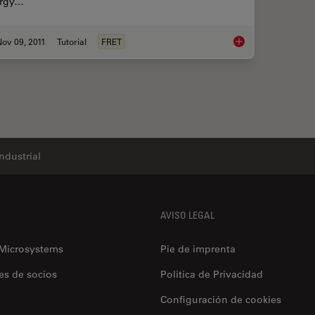
rgy…
ov 09, 2011
Tutorial
FRET
Förster Resonance E
Industrial
AVISO LEGAL
 Microsystems
Pie de imprenta
es de socios
Politica de Privacidad
Configuración de cookies