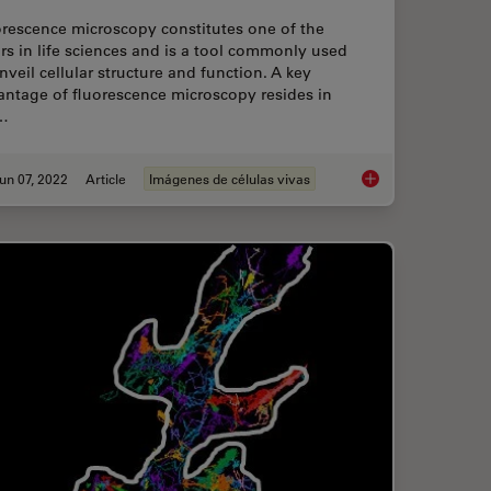
orescence microscopy constitutes one of the
ars in life sciences and is a tool commonly used
nveil cellular structure and function. A key
antage of fluorescence microscopy resides in
…
un 07, 2022
Article
Imágenes de células vivas
Protein Interactions by Non-Fitting and Easy FRET-FLIM Approaches
TauInteraction – Stu