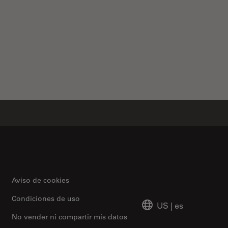
nergy Transfer (FRET)
Aviso de cookies
Condiciones de uso
US
|
es
No vender ni compartir mis datos