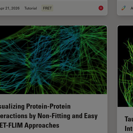
pr 21, 2026
Tutorial
FRET
A
What is FRET with FL
sualizing Protein-Protein
teractions by Non-Fitting and Easy
Ta
ET-FLIM Approaches
In