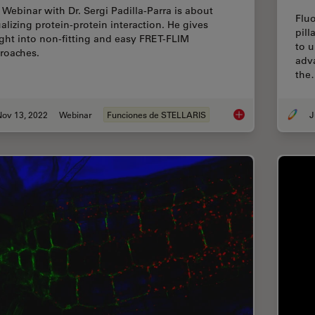
 Webinar with Dr. Sergi Padilla-Parra is about
Flu
ualizing protein-protein interaction. He gives
pill
ight into non-fitting and easy FRET-FLIM
to u
roaches.
adv
the
Nov 13, 2022
Webinar
Funciones de STELLARIS
J
Visualizing Protein-