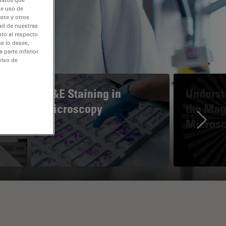
de uso de
ste y otros
dad de nuestras
nto al respecto
e lo desee,
 parte inferior
viso de
H&E Staining in
Underst
Microscopy
the Magn
Micros
Ne