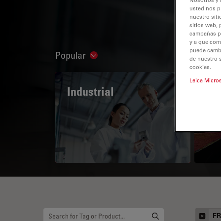
usted nos p
nuestro siti
sitios web, 
campañas pub
y a que com
puede cambia
Popular
Show subnavigation
de nuestro 
cookies.
Leica Micro
Industrial
The
Mi
F