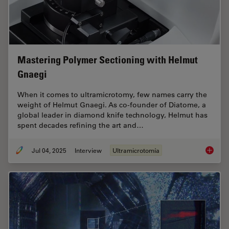
Mastering Polymer Sectioning with Helmut
Gnaegi
When it comes to ultramicrotomy, few names carry the
weight of Helmut Gnaegi. As co-founder of Diatome, a
global leader in diamond knife technology, Helmut has
spent decades refining the art and…
Jul 04, 2025
Interview
Ultramicrotomía
Masteri