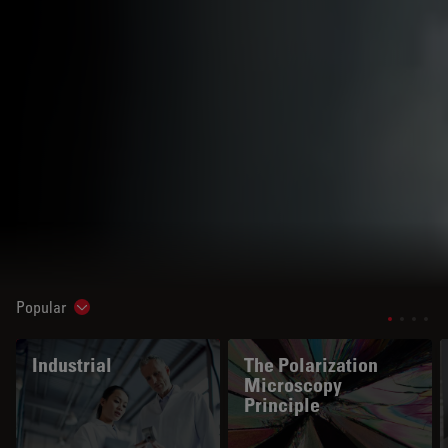
Popular
Show subnavigation
Industrial
The Polarization
Microscopy
Principle