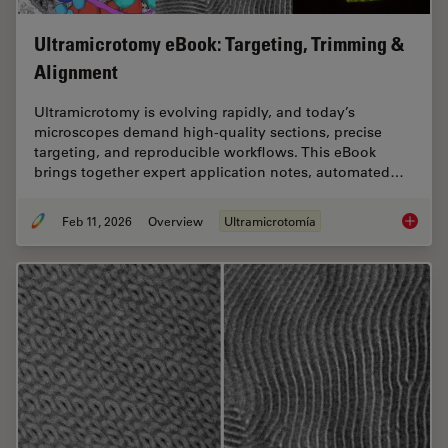
Ultramicrotomy eBook: Targeting, Trimming &
Alignment
Ultramicrotomy is evolving rapidly, and today’s
microscopes demand high‑quality sections, precise
targeting, and reproducible workflows. This eBook
brings together expert application notes, automated…
Feb 11, 2026
Overview
Ultramicrotomía
Ultrami