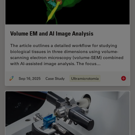
Volume EM and AI Image Analysis
The article outlines a detailed workflow for studying
biological tissues in three dimensions using volume-
scanning electron microscopy (volume-SEM) combined
with AI-assisted image analysis. The focus…
Sep 16, 2025
Case Study
Ultramicrotomía
Volume 