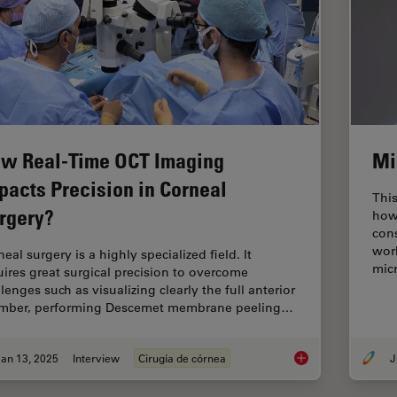
w Real-Time OCT Imaging
Mi
pacts Precision in Corneal
Thi
rgery?
how 
cons
wor
eal surgery is a highly specialized field. It
mic
uires great surgical precision to overcome
lenges such as visualizing clearly the full anterior
mber, performing Descemet membrane peeling…
an 13, 2025
Interview
Cirugía de córnea
J
How Real-Time OCT I