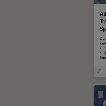
Disección
Ad
Dispersión Raman Coherente
(CRS)
Tr
Sp
Drosophila Research
Educación
Ove
rap
Enfermedades
sur
neurodegenerativas
sur
Ergonomía
im
Especialidades médicas
Espectroscopia de
descomposición inducida por
láser (LIBS)
F-Techniques
Fabricación de baterías
FLIM (microscopía de