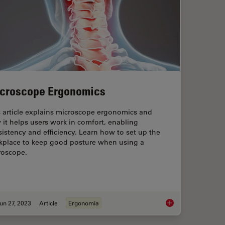
croscope Ergonomics
s article explains microscope ergonomics and
it helps users work in comfort, enabling
istency and efficiency. Learn how to set up the
kplace to keep good posture when using a
roscope.
un 27, 2023
Article
Ergonomía
maging Impacts Precision in Corneal Surgery?
Microscope Ergonom