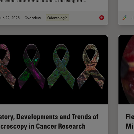
roscopes and dental loupes, focusing on…
un 22, 2026
Overview
Odontología
J
Dental Loupes vs Mic
story, Developments and Trends of
Fle
croscopy in Cancer Research
Mi