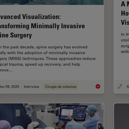
A 
Ho
vanced Visualization:
Vi
ansforming Minimally Invasive
ine Surgery
In t
otol
surg
r the past decade, spine surgery has evolved
wit
idly with the adoption of minimally invasive
gery (MISS) techniques. These approaches reduce
gical trauma, speed up recovery, and help
prove…
Dec 09, 2025
Interview
Cirugía de columna
S
Advanced Visualizat