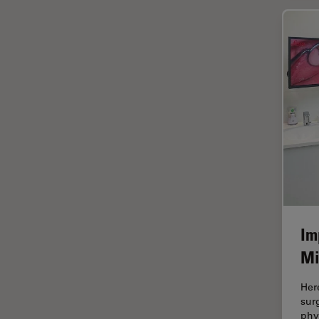
HyD
Imágenes cuantitativas
Imágenes de células vivas
Imagenología in vivo de
organismos completos
Imagenología y análisis de
tejidos avanzados
Imperial Imaging Hub
Industria Metalúrgica
Industrie électronique et des
semi-conducteurs
Im
Inmunofluorescencia
Mi
Inteligencia Artificial
Her
Inverted Microscopy
sur
phy