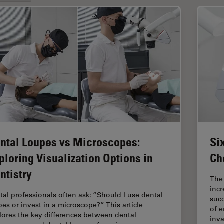
ntal Loupes vs Microscopes:
Si
ploring Visualization Options in
Ch
ntistry
The
incr
tal professionals often ask: “Should I use dental
succ
pes or invest in a microscope?” This article
of e
lores the key differences between dental
inv