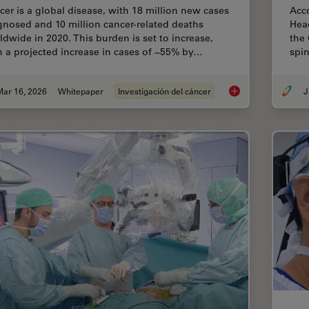
cer is a global disease, with 18 million new cases
Acco
gnosed and 10 million cancer-related deaths
Head
ldwide in 2020. This burden is set to increase,
the 
h a projected increase in cases of ~55% by…
spi
Mar 16, 2026
Whitepaper
Investigación del cáncer
J
History, Developmen