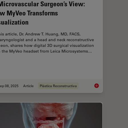
Microvascular Surgeon’s View:
w MyVeo Transforms
sualization
his article, Dr. Andrew T. Huang, MD, FACS,
aryngologist and a head and neck reconstructive
eon, shares how digital 3D surgical visualization
h the MyVeo headset from Leica Microsystems…
ep 08, 2025
Article
Plástica Reconstructiva
ion: Transforming Minimally Invasive Spine Surgery
A Microvascular Sur