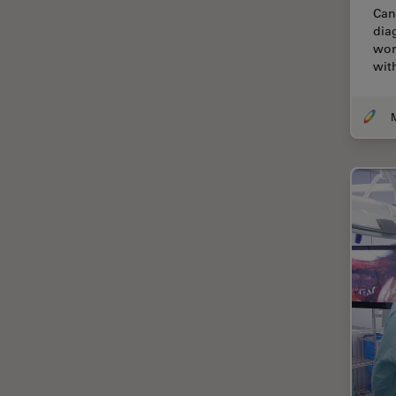
Can
Cirugía de columna
dia
wor
Cirugía de córnea
wit
Cirugía de glaucoma
Cirugías de retina
CLEM
Conceptos básicos de
microscopía
Congelación a alta presión
Conservación de arte
Contrast Methods in Light
Microscopy
Crio SEM
Cultivo celular
De microscopía