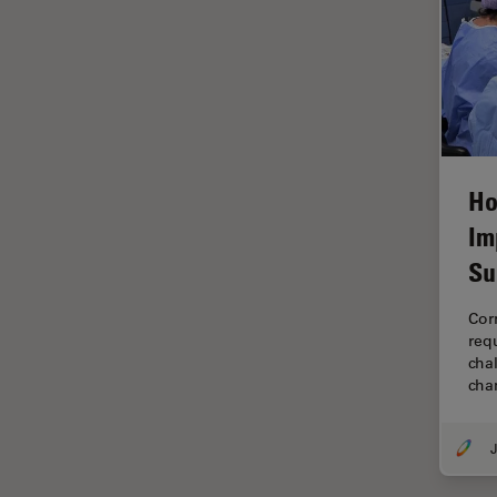
tiempos de vida de
fluorescencia)
Fluorescencia
Fluoróforo
FluoSync
FRAP
Ho
Im
Fresado con haz de iones
Su
FRET
Funciones de STELLARIS
Corn
req
Garantía de calidad / Control
chal
de calidad
cha
Ginecología y Urología
Granos
J
Historia