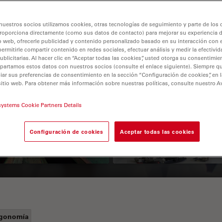
nuestros socios utilizamos cookies, otras tecnologías de seguimiento y parte de los
roporciona directamente (como sus datos de contacto) para mejorar su experiencia 
o web, ofrecerle publicidad y contenido personalizado basado en su interacción con e
permitirle compartir contenido en redes sociales, efectuar análisis y medir la efectivi
licitarias. Al hacer clic en “Aceptar todas las cookies”, usted otorga su consentimie
partamos estos datos con nuestros socios (consulte el enlace siguiente). Siempre qu
r sus preferencias de consentimiento en la sección “Configuración de cookies”, en la
sitio web. Para obtener más información sobre nuestras políticas, consulte nuestro A
 Polarization
Key Factors to
croscopy Principle
Consider When
systems Cookie Partners Details
Selecting a Stereo
Configuración de cookies
Aceptar todas las cookies
Microscope
gonomía