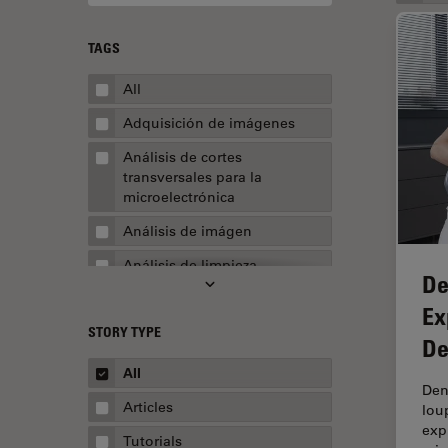
TAGS
All
Adquisición de imágenes
Análisis de cortes
transversales para la
microelectrónica
Análisis de imágen
Análisis de limpieza
De
Análisis multiplex espacial
Ex
STORY TYPE
Apertura numérica
De
AR Surgery
All
Den
Automoción y transporte
Articles
lou
exp
Biofarmacia
Tutorials