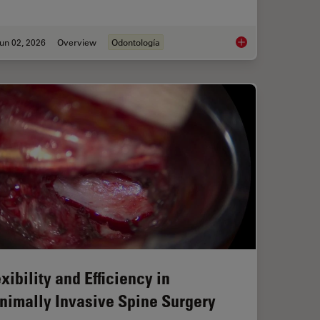
un 02, 2026
Overview
Odontología
roscopes: Exploring Visualization Options in Dentistry
Six Features to Con
xibility and Efficiency in
nimally Invasive Spine Surgery