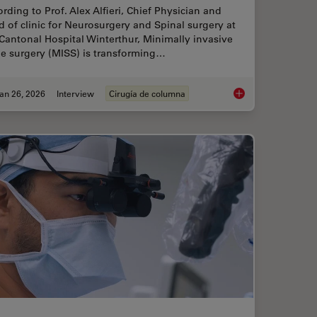
rding to Prof. Alex Alfieri, Chief Physician and
 of clinic for Neurosurgery and Spinal surgery at
Cantonal Hospital Winterthur, Minimally invasive
ne surgery (MISS) is transforming…
an 26, 2026
Interview
Cirugía de columna
ts and Trends of Microscopy in Cancer Research
Flexibility and Effic