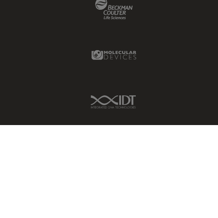
Beckman Coulter Link
HyD
Imágenes cuantitativas
Imágenes de células vivas
Molecular Devices Link
Imagenología in vivo de
organismos completos
Imagenología y análisis de
IDT Link
tejidos avanzados
Imperial Imaging Hub
Industria Metalúrgica
Industrie électronique et des
semi-conducteurs
Inmunofluorescencia
Inteligencia Artificial
Inverted Microscopy