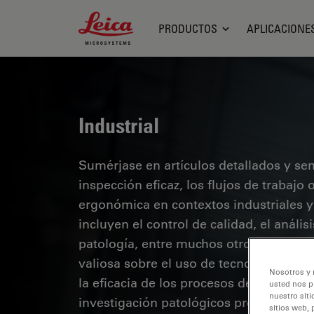
Leica Microsystems Logo
PRODUCTOS
APLICACIONE
Industrial
Sumérjase en artículos detallados y se
inspección eficaz, los flujos de trabaj
ergonómica en contextos industriales y
incluyen el control de calidad, el análi
patología, entre muchos otros. Este es
valiosa sobre el uso de tecnologías de 
Nosotros y 
la eficacia de los procesos de fabricaci
usted nos p
nuestro siti
investigación patológicos precisos.
sitios web, 