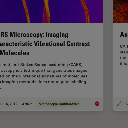
RS Microscopy: Imaging
An
aracteristic Vibrational Contrast
CAR
 Molecules
stai
the
it 
erent anti-Stokes Raman scattering (CARS)
roscopy is a technique that generates images
ed on the vibrational signatures of molecules.
s imaging methods does not require labeling,
t…
ul 16, 2012
Article
Microscopía multifotónica
N
CARS Microscopy: Im