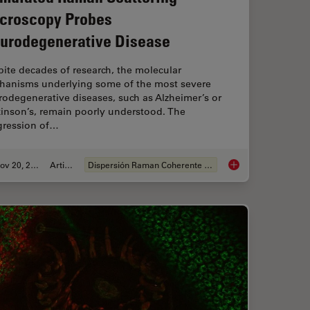
croscopy Probes
urodegenerative Disease
ite decades of research, the molecular
hanisms underlying some of the most severe
odegenerative diseases, such as Alzheimer’s or
kinson’s, remain poorly understood. The
gression of…
Nov 20, 2019
Article
Dispersión Raman Coherente (CRS)
Characterization with SRS Microscopy
Stimulated Raman Sc