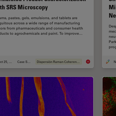
th SRS Microscopy
Mi
Ne
ams, pastes, gels, emulsions, and tablets are
quitous across a wide range of manufacturing
Desp
tors from pharmaceuticals and consumer health
mec
ducts to agrochemicals and paint. To improve…
neur
Par
pro
Oct 25, 2021
Case Study
Dispersión Raman Coherente (CRS)
Formulated Product 