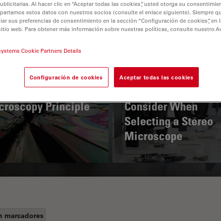
licitarias. Al hacer clic en “Aceptar todas las cookies”, usted otorga su consentimie
partamos estos datos con nuestros socios (consulte el enlace siguiente). Siempre qu
r sus preferencias de consentimiento en la sección “Configuración de cookies”, en la
sitio web. Para obtener más información sobre nuestras políticas, consulte nuestro A
systems Cookie Partners Details
Configuración de cookies
Aceptar todas las cookies
 Polarization
Key Factors to
croscopy Principle
Consider When
Selecting a Stereo
Microscope
n marcadores