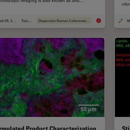
ctroscopic imaging is also known as SRS…
vibr
Feb 05, 2024
Tutorial
Dispersión Raman Coherente (CRS)
How to Prepare Samp
rmulated Product Characterization
St