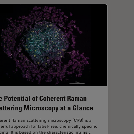
e Potential of Coherent Raman
attering Microscopy at a Glance
erent Raman scattering microscopy (CRS) is a
rful approach for label-free, chemically specific
ing. It is based on the characteristic intrinsic