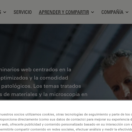
S
SERVICIO
APRENDER Y COMPARTIR
COMPAÑÍA
minarios web centrados en la
o optimizados y la comodidad
 patológicos. Los temas tratados
sis de materiales y la microscopía en
 el lugar donde obtendrá información
vanguardia para mejorar la precisión y
nuestros socios utilizamos cookies, otras tecnologías de seguimiento y parte de los
ón, así como el diagnóstico y la
roporciona directamente (como sus datos de contacto) para mejorar su experiencia 
o web, ofrecerle publicidad y contenido personalizado basado en su interacción con e
permitirle compartir contenido en redes sociales, efectuar análisis y medir la efectivi