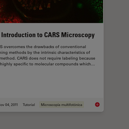
 Introduction to CARS Microscopy
S overcomes the drawbacks of conventional
ning methods by the intrinsic characteristics of
 method. CARS does not require labeling because
is highly specific to molecular compounds which…
ov 04, 2011
Tutorial
Microscopía multifotónica
aging Characteristic Vibrational Contrast of Molecules
An Introduction to 