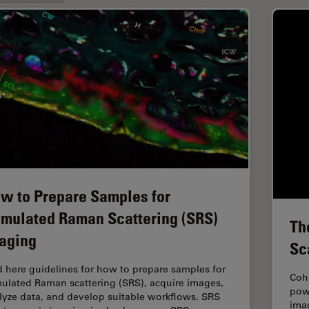
w to Prepare Samples for
imulated Raman Scattering (SRS)
Th
aging
Sc
d here guidelines for how to prepare samples for
Coh
mulated Raman scattering (SRS), acquire images,
powe
lyze data, and develop suitable workflows. SRS
imag