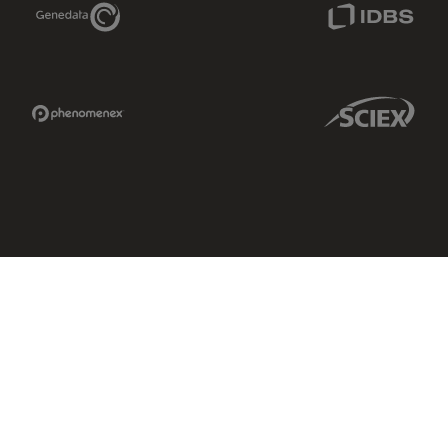
Genedata Link
IDBS Link
Phenomenex Link
Sciex Link