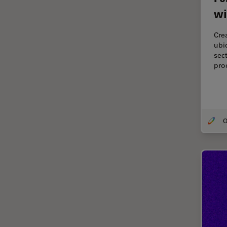
wi
Cirugía de columna
Cirugía de córnea
Cre
ubi
Cirugía de glaucoma
sec
Cirugías de retina
pro
CLEM
Conceptos básicos de
microscopía
Congelación a alta presión
Conservación de arte
Contrast Methods in Light
Microscopy
Crio SEM
Cultivo celular
De microscopía