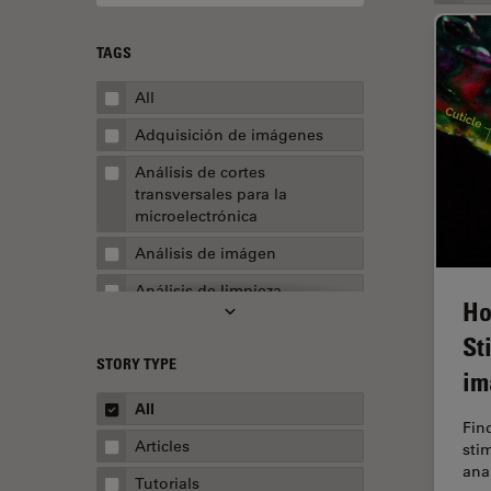
TAGS
All
Adquisición de imágenes
Análisis de cortes
transversales para la
microelectrónica
Análisis de imágen
Análisis de limpieza
Ho
Análisis multiplex espacial
St
STORY TYPE
Apertura numérica
im
AR Surgery
All
Fin
Automoción y transporte
Articles
sti
ana
Biofarmacia
Tutorials