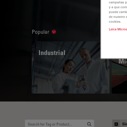
campañas pub
y a que com
puede cambia
de nuestro 
cookies.
Leica Micro
Popular
Show subnavigation
Industrial
The
Mi
Si