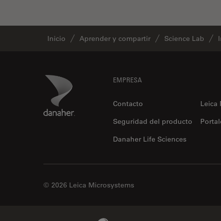
tiempos de vida de
fluorescencia)
Fluorescencia
Inicio
Aprender y compartir
Science Lab
Fluoróforo
FluoSync
Footer
Danaher Logo
EMPRESA
FRAP
Fresado con haz de iones
Contacto
Leica
FRET
Seguridad del producto
Portal
Funciones de STELLARIS
Danaher Life Sciences
Garantía de calidad / Control
de calidad
Ginecología y Urología
© 2026 Leica Microsystems
Granos
Historia