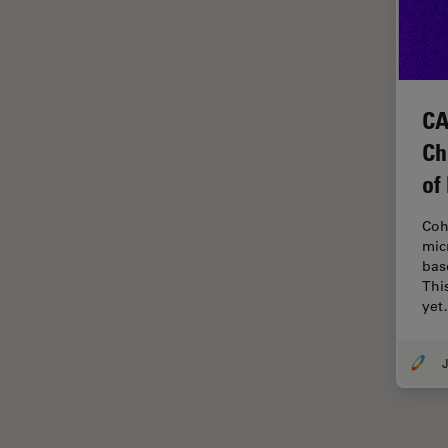
Disección
Dispersión Raman Coherente
(CRS)
CA
Drosophila Research
Ch
Educación
of
Enfermedades
neurodegenerativas
Coh
Ergonomía
mic
bas
Especialidades médicas
Thi
Espectroscopia de
ye
descomposición inducida por
láser (LIBS)
J
F-Techniques
Fabricación de baterías
FLIM (microscopía de