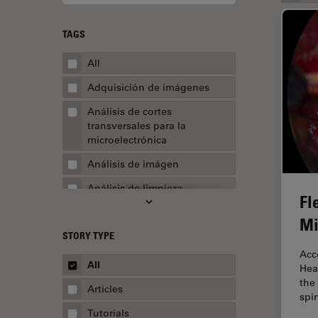
TAGS
All
Adquisición de imágenes
Análisis de cortes
transversales para la
microelectrónica
Análisis de imágen
Análisis de limpieza
Fl
Análisis multiplex espacial
Mi
STORY TYPE
Apertura numérica
Acc
AR Surgery
All
Hea
the
Automoción y transporte
Articles
spi
Biofarmacia
Tutorials