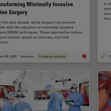
ansforming Minimally Invasive
In t
work
ine Surgery
ben
fluo
r the past decade, spine surgery has evolved
idly with the adoption of minimally invasive
gery (MISS) techniques. These approaches reduce
gical trauma, speed up recovery, and help
prove…
Dec 09, 2025
Interview
Cirugía de columna
O
Advanced Visualizat