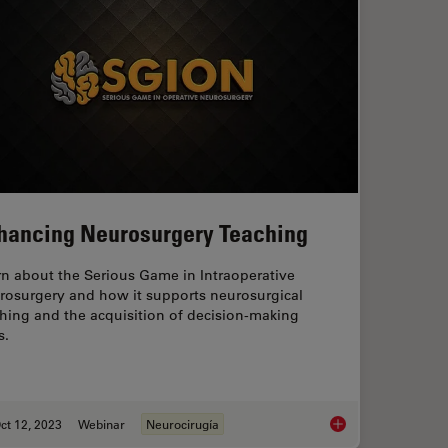
hancing Neurosurgery Teaching
rn about the Serious Game in Intraoperative
rosurgery and how it supports neurosurgical
hing and the acquisition of decision-making
s.
ct 12, 2023
Webinar
Neurocirugía
Transforming Neurosurgical Procedures
Enhancing Neurosurg