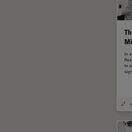
Disección
Dispersión Raman Coherente
(CRS)
Th
Drosophila Research
Mi
Educación
In 
Enfermedades
Rea
neurodegenerativas
In 
Ergonomía
sig
Especialidades médicas
Espectroscopia de
descomposición inducida por
láser (LIBS)
J
F-Techniques
Fabricación de baterías
FLIM (microscopía de