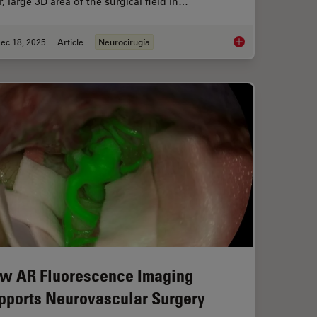
r, large 3D area of the surgical field in…
ec 18, 2025
Article
Neurocirugía
ciency in Minimally Invasive Spine Surgery
A Larger 3D Area in
w AR Fluorescence Imaging
pports Neurovascular Surgery