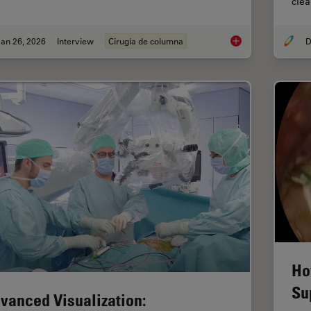
clea
an 26, 2026
Interview
Cirugía de columna
D
Flexibility and Effi
Ho
Su
vanced Visualization: