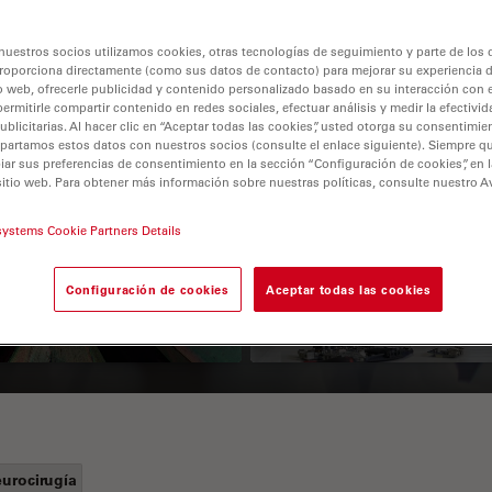
nuestros socios utilizamos cookies, otras tecnologías de seguimiento y parte de los
roporciona directamente (como sus datos de contacto) para mejorar su experiencia 
o web, ofrecerle publicidad y contenido personalizado basado en su interacción con e
permitirle compartir contenido en redes sociales, efectuar análisis y medir la efectivi
licitarias. Al hacer clic en “Aceptar todas las cookies”, usted otorga su consentimie
partamos estos datos con nuestros socios (consulte el enlace siguiente). Siempre qu
r sus preferencias de consentimiento en la sección “Configuración de cookies”, en la
sitio web. Para obtener más información sobre nuestras políticas, consulte nuestro A
 Polarization
Key Factors to
croscopy Principle
Consider When
systems Cookie Partners Details
Selecting a Stereo
Configuración de cookies
Aceptar todas las cookies
Microscope
urocirugía