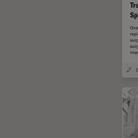
Tr
Cirugía de columna
Sp
Cirugía de córnea
Ove
Cirugía de glaucoma
rap
Cirugías de retina
sur
sur
CLEM
im
Conceptos básicos de
microscopía
Congelación a alta presión
Conservación de arte
Contrast Methods in Light
Microscopy
Crio SEM
Cultivo celular
De microscopía