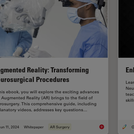
gmented Reality: Transforming
En
urosurgical Procedures
Lea
Neu
this ebook, you will explore the exciting advances
teac
t Augmented Reality (AR) brings to the field of
skill
rosurgery. This comprehensive guide, including
lanatory videos, addresses key questions…
un 11, 2024
Whitepaper
AR Surgery
O
Augmented Reality: 