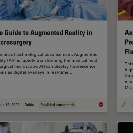
e Guide to Augmented Reality in
An
crosurgery
Pe
Fl
an era of technological advancement, Augmented
lity (AR) is rapidly transforming the medical field.
This
surgical microscopy, AR can display fluorescence
high
nals as digital overlays in real-time…
Aug
neur
Miz
un 16, 2025
Guide
Realidad aumentada
J
The Guide to Augmen