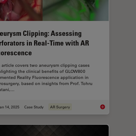
eurysm Clipping: Assessing
rforators in Real-Time with AR
uorescence
 article covers two aneurysm clipping cases
lighting the clinical benefits of GLOW800
mented Reality Fluorescence application in
osurgery, based on insights from Prof. Tohru
utani,…
an 14, 2025
Case Study
AR Surgery
ted Reality in Microsurgery
Aneurysm Clipping: A