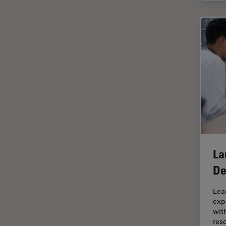
HyD
Imágenes cuantitativas
Imágenes de células vivas
Imagenología in vivo de
organismos completos
Imagenología y análisis de
tejidos avanzados
Imperial Imaging Hub
Industria Metalúrgica
Industrie électronique et des
La
semi-conducteurs
De
Inmunofluorescencia
Lea
Inteligencia Artificial
exp
Inverted Microscopy
wit
res