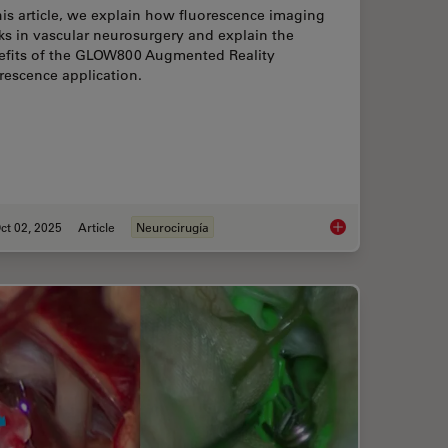
his article, we explain how fluorescence imaging
s in vascular neurosurgery and explain the
efits of the GLOW800 Augmented Reality
rescence application.
ct 02, 2025
Article
Neurocirugía
ion: Transforming Minimally Invasive Spine Surgery
How AR Fluorescenc