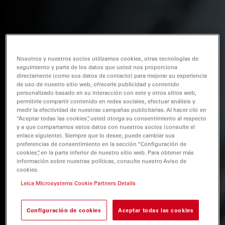
Nosotros y nuestros socios utilizamos cookies, otras tecnologías de
seguimiento y parte de los datos que usted nos proporciona
directamente (como sus datos de contacto) para mejorar su experiencia
de uso de nuestro sitio web, ofrecerle publicidad y contenido
personalizado basado en su interacción con este y otros sitios web,
permitirle compartir contenido en redes sociales, efectuar análisis y
medir la efectividad de nuestras campañas publicitarias. Al hacer clic en
“Aceptar todas las cookies”, usted otorga su consentimiento al respecto
y a que compartamos estos datos con nuestros socios (consulte el
enlace siguiente). Siempre que lo desee, puede cambiar sus
preferencias de consentimiento en la sección “Configuración de
cookies”, en la parte inferior de nuestro sitio web. Para obtener más
información sobre nuestras políticas, consulte nuestro Aviso de
cookies.
Leica Microsystems Cookie Partners Details
Configuración de cookies
Aceptar todas las cookies