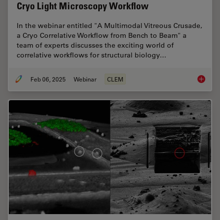
Cryo Light Microscopy Workflow
In the webinar entitled "A Multimodal Vitreous Crusade,
a Cryo Correlative Workflow from Bench to Beam" a
team of experts discusses the exciting world of
correlative workflows for structural biology…
Feb 06, 2025
Webinar
CLEM
From Be