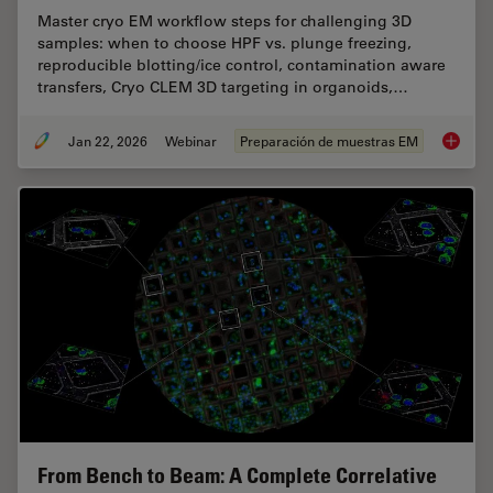
Master cryo EM workflow steps for challenging 3D
samples: when to choose HPF vs. plunge freezing,
reproducible blotting/ice control, contamination aware
transfers, Cryo CLEM 3D targeting in organoids,…
Jan 22, 2026
Webinar
Preparación de muestras EM
High-Pr
From Bench to Beam: A Complete Correlative