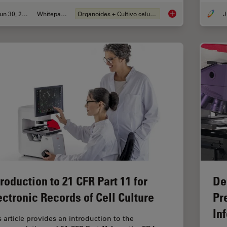
Jun 30, 2026
Whitepaper
Organoides + Cultivo celular 3D
J
What’s the Best Org
troduction to 21 CFR Part 11 for
De
ectronic Records of Cell Culture
Pr
In
s article provides an introduction to the