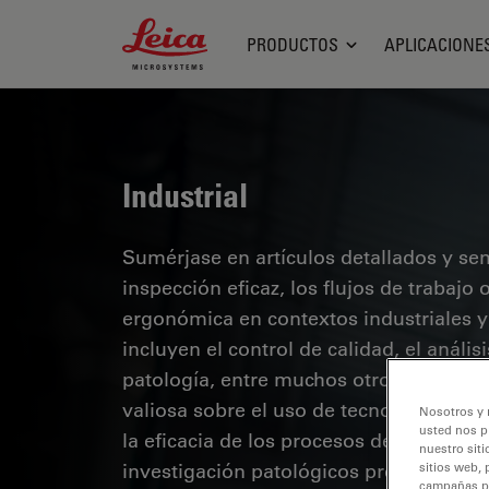
Leica Microsystems Logo
PRODUCTOS
APLICACIONE
Industrial
Sumérjase en artículos detallados y se
inspección eficaz, los flujos de trabaj
ergonómica en contextos industriales y
incluyen el control de calidad, el análi
patología, entre muchos otros. Este es
valiosa sobre el uso de tecnologías de 
Nosotros y 
usted nos p
la eficacia de los procesos de fabricaci
nuestro siti
investigación patológicos precisos.
sitios web, 
campañas pub