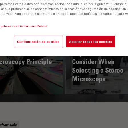
partamos estos datos con nuestros socios (consulte el enlace siguiente). Siempre qu
r sus preferencias de consentimiento en la sección “Configuración de cookies”, en la
sitio web. Para obtener más información sobre nuestras políticas, consulte nuestro A
systems Cookie Partners Details
Configuración de cookies
Aceptar todas las cookies
 Polarization
Key Factors to
croscopy Principle
Consider When
Selecting a Stereo
Microscope
ofarmacia