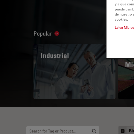
y a que com
puede cambia
de nuestro 
cookies.
Leica Micro
Popular
Show subnavigation
Industrial
The
Mi
Bi