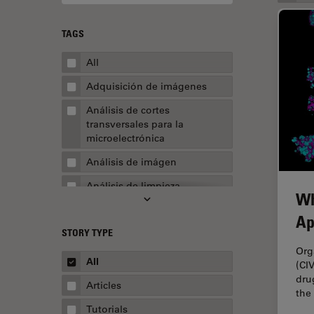
TAGS
All
Adquisición de imágenes
Análisis de cortes
transversales para la
microelectrónica
Análisis de imágen
Análisis de limpieza
Wh
Análisis multiplex espacial
Ap
STORY TYPE
Apertura numérica
Org
AR Surgery
All
(CI
dru
Automoción y transporte
Articles
the
Biofarmacia
Tutorials