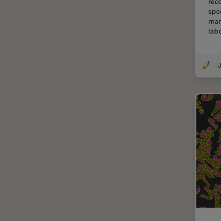
rec
spec
Cirugía de columna
man
Cirugía de córnea
lab
Cirugía de glaucoma
Cirugías de retina
J
CLEM
Conceptos básicos de
microscopía
Congelación a alta presión
Conservación de arte
Contrast Methods in Light
Microscopy
Crio SEM
Cultivo celular
De microscopía