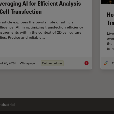
veraging AI for Efficient Analysis
 Cell Transfection
Ho
Ti
 article explores the pivotal role of artificial
lligence (AI) in optimizing transfection efficiency
surements within the context of 2D cell culture
Live
dies. Precise and reliable…
eve
the
to 
ul 26, 2024
Whitepaper
Cultivo celular
O
Leveraging AI for Eff
Industrial