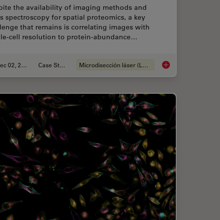
ite the availability of imaging methods and
 spectroscopy for spatial proteomics, a key
lenge that remains is correlating images with
le-cell resolution to protein-abundance…
Dec 02, 2024
Case Study
Microdisección láser (LMD)
R Part 11 for Electronic Records of Cell Culture
Deep Visual Proteomi