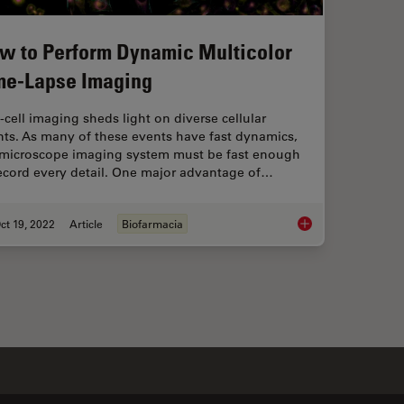
w to Perform Dynamic Multicolor
me-Lapse Imaging
-cell imaging sheds light on diverse cellular
nts. As many of these events have fast dynamics,
 microscope imaging system must be fast enough
record every detail. One major advantage of…
ct 19, 2022
Article
Biofarmacia
icient Analysis of Cell Transfection
How to Perform Dyna