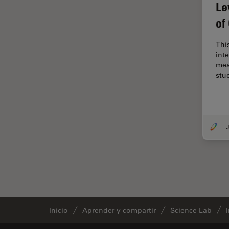
Le
Disección
of
Dispersión Raman Coherente
(CRS)
This
inte
Drosophila Research
mea
stu
Educación
Enfermedades
neurodegenerativas
Ergonomía
J
Especialidades médicas
Espectroscopia de
descomposición inducida por
láser (LIBS)
F-Techniques
Inicio
Aprender y compartir
Science Lab
Fabricación de baterías
FLIM (microscopía de