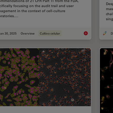
ommendations of 21 CFR Part 11 from the FDA,
Desp
ifically focusing on the audit trail and user
mass
agement in the context of cell-culture
chal
oratories.…
sing
an 30, 2025
Overview
Cultivo celular
Introduction to 21 CF