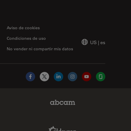
Aviso de cookies
Condiciones de uso
US
|
es
No vender ni compartir mis datos
Facebook
X
LinkedIn
Instagram
YouTube
Glassdoor
Abcam Limited Link
Aldevron Link