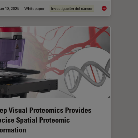
un 10, 2025
Whitepaper
Investigación del cáncer
anoid Imaging Approach for Early Drug Discovery?
Transforming Resear
ep Visual Proteomics Provides
ecise Spatial Proteomic
formation