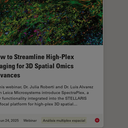
w to Streamline High-Plex
aging for 3D Spatial Omics
vances
his webinar, Dr. Julia Roberti and Dr. Luis Alvarez
m Leica Microsystems introduce SpectraPlex, a
 functionality integrated into the STELLARIS
focal platform for high-plex 3D spatial…
un 24, 2025
Webinar
Análisis multiplex espacial
How to Streamline H