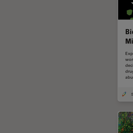
tiempos de vida de
fluorescencia)
Fluorescencia
Bi
Fluoróforo
Mi
FluoSync
FRAP
Exp
wor
Fresado con haz de iones
dec
dru
FRET
abu
Funciones de STELLARIS
Garantía de calidad / Control
de calidad
Ginecología y Urología
Granos
Historia