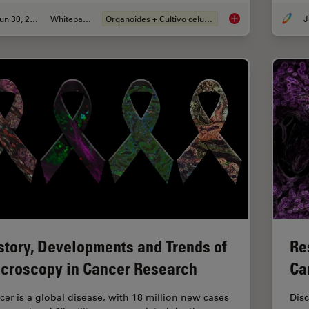
Jun 30, 2026
Whitepaper
Organoides + Cultivo celular 3D
J
What’s the Best Org
story, Developments and Trends of
Re
croscopy in Cancer Research
Ca
cer is a global disease, with 18 million new cases
Dis