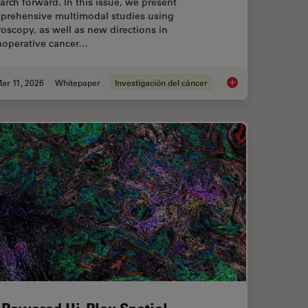
arch forward. In this issue, we present
prehensive multimodal studies using
oscopy, as well as new directions in
raoperative cancer…
ar 11, 2026
Whitepaper
Investigación del cáncer
ts and Trends of Microscopy in Cancer Research
Researchers Insights