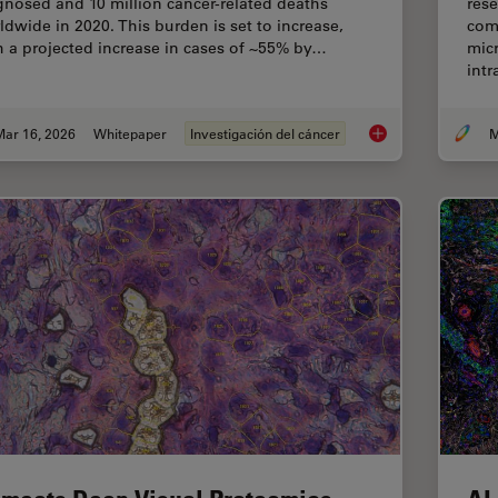
gnosed and 10 million cancer-related deaths
rese
ldwide in 2020. This burden is set to increase,
com
h a projected increase in cases of ~55% by…
micr
int
Mar 16, 2026
Whitepaper
Investigación del cáncer
M
History, Developmen