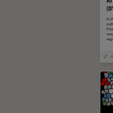
AI
Disección
(D
Dispersión Raman Coherente
In 
(CRS)
cut
Drosophila Research
Pro
mod
Educación
reg
Enfermedades
neurodegenerativas
O
Ergonomía
Especialidades médicas
Espectroscopia de
descomposición inducida por
láser (LIBS)
F-Techniques
Fabricación de baterías
FLIM (microscopía de