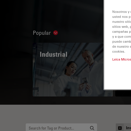
Nosotros y 
usted nos p
nuestro siti
sitios web, 
Popular
campañas pub
Show subnavigation
y a que com
puede cambia
de nuestro 
cookies.
Industrial
The
Leica Micro
Mi
In