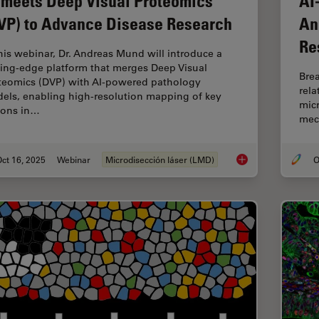
 meets Deep Visual Proteomics
AI
VP) to Advance Disease Research
An
Re
this webinar, Dr. Andreas Mund will introduce a
ting-edge platform that merges Deep Visual
Brea
teomics (DVP) with AI-powered pathology
rel
els, enabling high-resolution mapping of key
micr
ions in…
mec
ct 16, 2025
Webinar
Microdisección láser (LMD)
O
AI meets Deep Visua