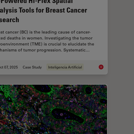
-Powered Hi-Plex Spatial
alysis Tools for Breast Cancer
search
st cancer (BC) is the leading cause of cancer-
ated deaths in women. Investigating the tumor
oenvironment (TME) is crucial to elucidate the
hanisms of tumor progression. Systematic…
ct 07, 2025
Case Study
Inteligencia Artificial
l Proteomics (DVP) to Advance Disease Research
AI-Powered Hi-Plex S