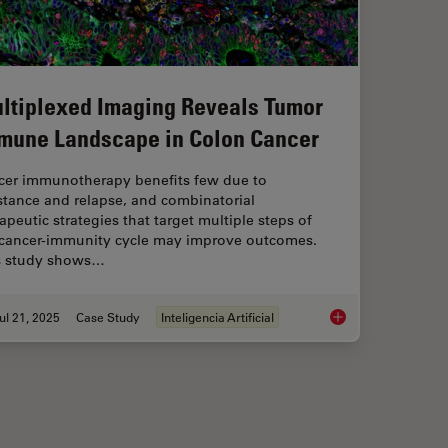
ltiplexed Imaging Reveals Tumor
mune Landscape in Colon Cancer
cer immunotherapy benefits few due to
stance and relapse, and combinatorial
apeutic strategies that target multiple steps of
 cancer-immunity cycle may improve outcomes.
s study shows…
ul 21, 2025
Case Study
Inteligencia Artificial
 with Laser Microdissection
Multiplexed Imaging