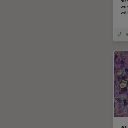
dia
wor
Cirugía de columna
wit
Cirugía de córnea
Cirugía de glaucoma
Cirugías de retina
CLEM
Conceptos básicos de
microscopía
Congelación a alta presión
Conservación de arte
Contrast Methods in Light
Microscopy
Crio SEM
Cultivo celular
De microscopía