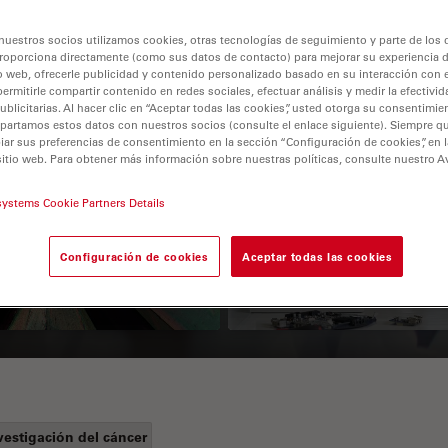
nuestros socios utilizamos cookies, otras tecnologías de seguimiento y parte de los
roporciona directamente (como sus datos de contacto) para mejorar su experiencia 
o web, ofrecerle publicidad y contenido personalizado basado en su interacción con e
permitirle compartir contenido en redes sociales, efectuar análisis y medir la efectivi
licitarias. Al hacer clic en “Aceptar todas las cookies”, usted otorga su consentimie
partamos estos datos con nuestros socios (consulte el enlace siguiente). Siempre qu
r sus preferencias de consentimiento en la sección “Configuración de cookies”, en la
sitio web. Para obtener más información sobre nuestras políticas, consulte nuestro A
 Polarization
Key Factors to
systems Cookie Partners Details
croscopy Principle
Consider When
Selecting a Stereo
Configuración de cookies
Aceptar todas las cookies
Microscope
vestigación del cáncer