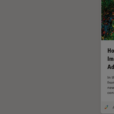
HyD
Imágenes cuantitativas
Imágenes de células vivas
Imagenología in vivo de
organismos completos
Imagenología y análisis de
Ho
tejidos avanzados
Im
Imperial Imaging Hub
Ad
Industria Metalúrgica
Industrie électronique et des
In t
semi-conducteurs
fro
new
Inmunofluorescencia
con
Inteligencia Artificial
Inverted Microscopy
J