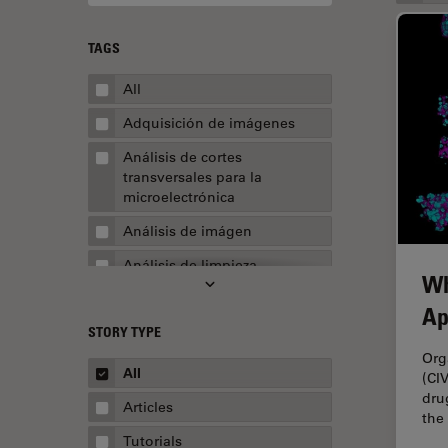
TAGS
All
Adquisición de imágenes
Análisis de cortes
transversales para la
microelectrónica
Análisis de imágen
Análisis de limpieza
Wh
Análisis multiplex espacial
Ap
STORY TYPE
Apertura numérica
Org
AR Surgery
All
(CI
dru
Automoción y transporte
Articles
the
Biofarmacia
Tutorials