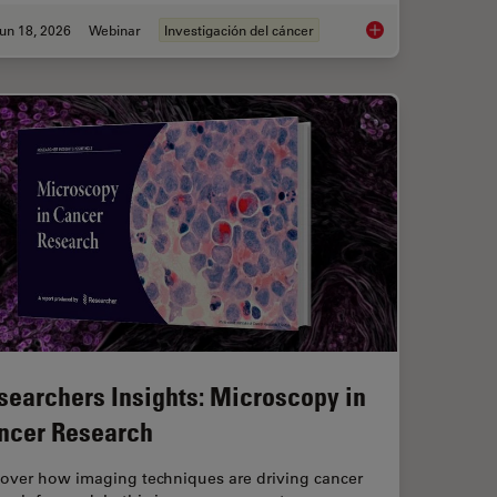
un 18, 2026
Webinar
Investigación del cáncer
anoid Imaging Approach for Early Drug Discovery?
Spatial Proteomics 
searchers Insights: Microscopy in
ncer Research
cover how imaging techniques are driving cancer