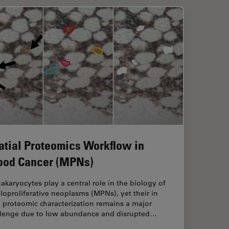
atial Proteomics Workflow in
ood Cancer (MPNs)
karyocytes play a central role in the biology of
oproliferative neoplasms (MPNs), yet their in
 proteomic characterization remains a major
llenge due to low abundance and disrupted…