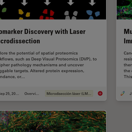
omarker Discovery with Laser
Mu
crodissection
Im
lore the potential of spatial proteomics
Can
kflows, such as Deep Visual Proteomics (DVP), to
resi
ipher pathology mechanisms and uncover
ther
ggable targets. Altered protein expression,
the
ndance, or…
Thi
Sep 25, 2025
Overview
Microdisección láser (LMD)
J
Biomarker Discovery