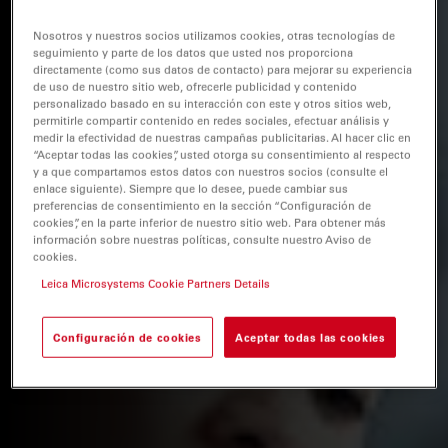
Nosotros y nuestros socios utilizamos cookies, otras tecnologías de
seguimiento y parte de los datos que usted nos proporciona
directamente (como sus datos de contacto) para mejorar su experiencia
de uso de nuestro sitio web, ofrecerle publicidad y contenido
personalizado basado en su interacción con este y otros sitios web,
permitirle compartir contenido en redes sociales, efectuar análisis y
medir la efectividad de nuestras campañas publicitarias. Al hacer clic en
“Aceptar todas las cookies”, usted otorga su consentimiento al respecto
y a que compartamos estos datos con nuestros socios (consulte el
enlace siguiente). Siempre que lo desee, puede cambiar sus
preferencias de consentimiento en la sección “Configuración de
cookies”, en la parte inferior de nuestro sitio web. Para obtener más
información sobre nuestras políticas, consulte nuestro Aviso de
cookies.
Leica Microsystems Cookie Partners Details
Configuración de cookies
Aceptar todas las cookies