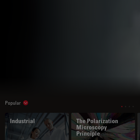
Popular
Show subnavigation
Industrial
The Polarization
Microscopy
Principle