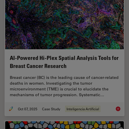
AI-Powered Hi-Plex Spatial Analysis Tools for
Breast Cancer Research
Breast cancer (BC) is the leading cause of cancer-related
deaths in women. Investigating the tumor
microenvironment (TME) is crucial to elucidate the
mechanisms of tumor progression. Systematic…
Oct 07, 2025
Case Study
Inteligencia Artificial
AI-Powe