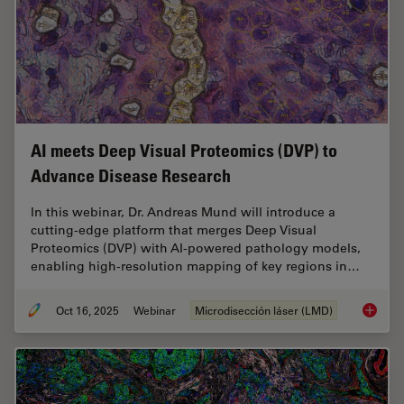
AI meets Deep Visual Proteomics (DVP) to
Advance Disease Research
In this webinar, Dr. Andreas Mund will introduce a
cutting-edge platform that merges Deep Visual
Proteomics (DVP) with AI-powered pathology models,
enabling high-resolution mapping of key regions in…
Oct 16, 2025
Webinar
Microdisección láser (LMD)
AI meet