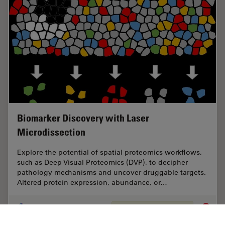
Biomarker Discovery with Laser
Microdissection
Explore the potential of spatial proteomics workflows,
such as Deep Visual Proteomics (DVP), to decipher
pathology mechanisms and uncover druggable targets.
Altered protein expression, abundance, or…
Sep 25, 2025
Overview
Microdisección láser (LMD)
Biomark