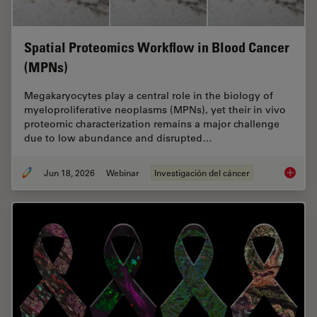
Spatial Proteomics Workflow in Blood Cancer
(MPNs)
Megakaryocytes play a central role in the biology of
myeloproliferative neoplasms (MPNs), yet their in vivo
proteomic characterization remains a major challenge
due to low abundance and disrupted…
Jun 18, 2026
Webinar
Investigación del cáncer
Spatial